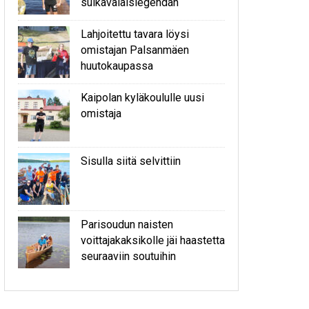
sulkavalaislegendan
Lahjoitettu tavara löysi
omistajan Palsanmäen
huutokaupassa
Kaipolan kyläkoululle uusi
omistaja
Sisulla siitä selvittiin
Parisoudun naisten
voittajakaksikolle jäi haastetta
seuraaviin soutuihin