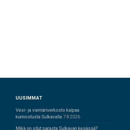
UUSIMMAT
Vesi- ja viemäriverkosto kaipaa
kunnostusta Sulkavalla
7.8.2026
Mikä on ollut parasta Sulkavan kesässä?