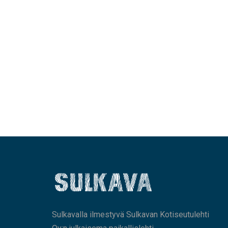
Sulkavalla ilmestyvä Sulkavan Kotiseutulehti