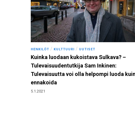
/
/
HENKILÖT
KULTTUURI
UUTISET
Kuinka luodaan kukoistava Sulkava? –
Tulevaisuudentutkija Sam Inkinen:
Tulevaisuutta voi olla helpompi luoda kui
ennakoida
5.1.2021