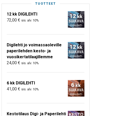
TUOTTEET
12 kk DIGILEHTI
72,00
€
sis. alv. 10%
Digilehti jo voimassaoleville
paperilehden kesto- ja
vuosikertatilaajillemme
24,00
€
sis. alv. 10%
6 kk DIGILEHTI
41,00
€
sis. alv. 10%
Kestotilaus Digi- ja Paperilehti