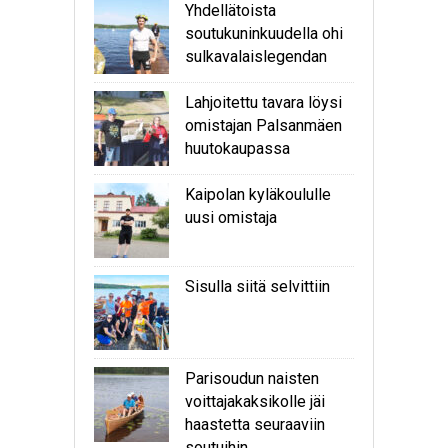
Yhdellätoista
soutukuninkuudella ohi
sulkavalaislegendan
Lahjoitettu tavara löysi
omistajan Palsanmäen
huutokaupassa
Kaipolan kyläkoululle
uusi omistaja
Sisulla siitä selvittiin
Parisoudun naisten
voittajakaksikolle jäi
haastetta seuraaviin
soutuihin