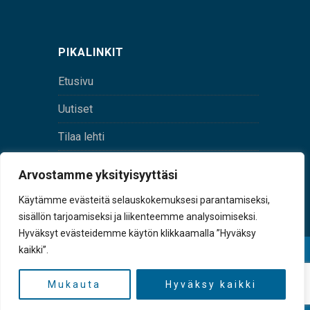
PIKALINKIT
Etusivu
Uutiset
Tilaa lehti
Yhteystiedot
Arvostamme yksityisyyttäsi
Digilehti
Käytämme evästeitä selauskokemuksesi parantamiseksi,
sisällön tarjoamiseksi ja liikenteemme analysoimiseksi.
Hyväksyt evästeidemme käytön klikkaamalla ”Hyväksy
kaikki”.
© Sulkava-lehti • Sulkavan Kotiseutulehti Oy • Y-
tunnus 0167229-8
Mukauta
Hyväksy kaikki
TAKAISIN YLÖS