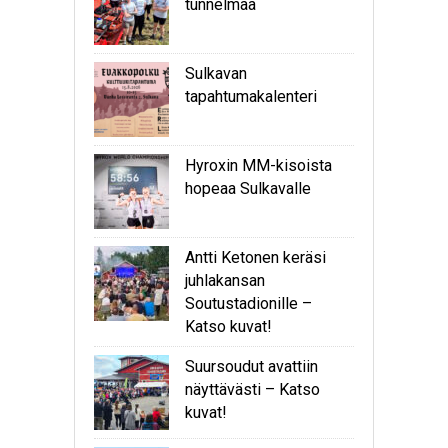
tunnelmaa
Sulkavan
tapahtumakalenteri
Hyroxin MM-kisoista
hopeaa Sulkavalle
Antti Ketonen keräsi
juhlakansan
Soutustadionille –
Katso kuvat!
Suursoudut avattiin
näyttävästi – Katso
kuvat!