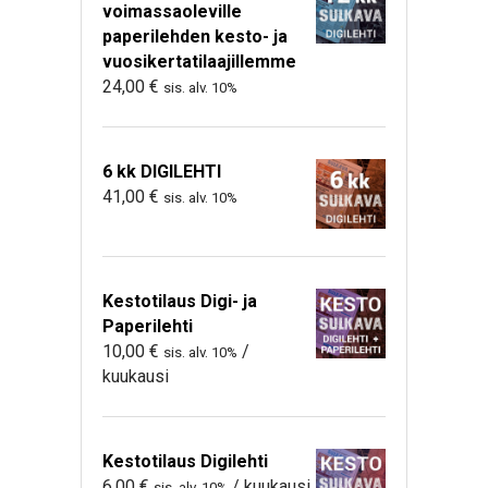
voimassaoleville
paperilehden kesto- ja
vuosikertatilaajillemme
24,00
€
sis. alv. 10%
6 kk DIGILEHTI
41,00
€
sis. alv. 10%
Kestotilaus Digi- ja
Paperilehti
10,00
€
/
sis. alv. 10%
kuukausi
Kestotilaus Digilehti
6,00
€
/ kuukausi
sis. alv. 10%