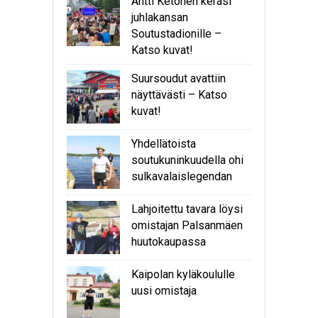
Antti Ketonen keräsi
juhlakansan
Soutustadionille –
Katso kuvat!
Suursoudut avattiin
näyttävästi – Katso
kuvat!
Yhdellätoista
soutukuninkuudella ohi
sulkavalaislegendan
Lahjoitettu tavara löysi
omistajan Palsanmäen
huutokaupassa
Kaipolan kyläkoululle
uusi omistaja