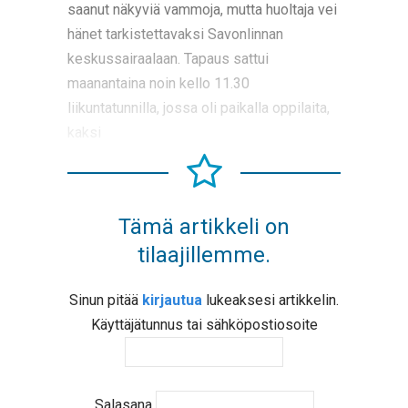
saanut näkyviä vammoja, mutta huoltaja vei
hänet tarkistettavaksi Savonlinnan
keskussairaalaan. Tapaus sattui
maanantaina noin kello 11.30
liikuntatunnilla, jossa oli paikalla oppilaita,
kaksi
Tämä artikkeli on
tilaajillemme.
Sinun pitää
kirjautua
lukeaksesi artikkelin.
Käyttäjätunnus tai sähköpostiosoite
Salasana