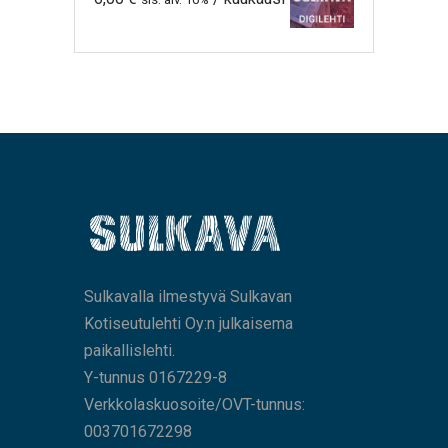
Sulkavalla ilmestyvä Sulkavan
Kotiseutulehti Oy:n julkaisema
paikallislehti.
Y-tunnus 0167229-8
Verkkolaskuosoite/OVT-tunnus:
003701672298