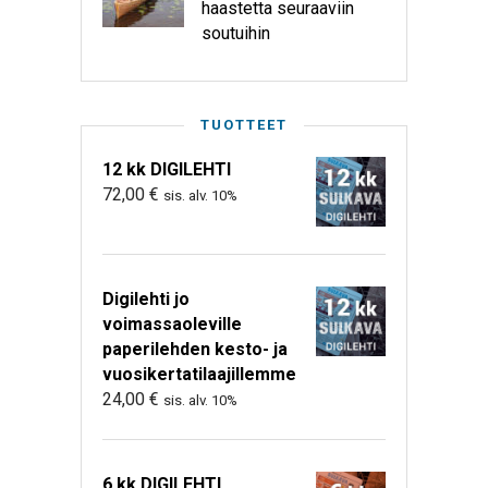
haastetta seuraaviin
soutuihin
TUOTTEET
12 kk DIGILEHTI
72,00
€
sis. alv. 10%
Digilehti jo
voimassaoleville
paperilehden kesto- ja
vuosikertatilaajillemme
24,00
€
sis. alv. 10%
6 kk DIGILEHTI