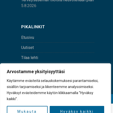
5.8.2026
PIKALINKIT
Etusivu
Uutiset
Tilaa lehti
Yhteystiedot
Arvostamme yksityisyyttäsi
Digilehti
Käytämme evästeitä selauskokemuksesi parantamiseksi,
sisällön tarjoamiseksi ja liikenteemme analysoimiseksi.
Hyväksyt evästeidemme käytön klikkaamalla ”Hyväksy
kaikki”.
© Sulkava-lehti • Sulkavan Kotiseutulehti Oy • Y-
tunnus 0167229-8
Mukauta
Hyväksy kaikki