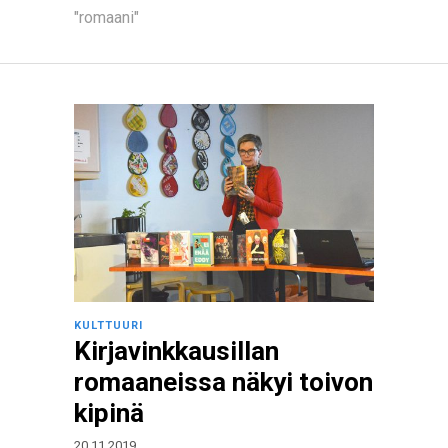
"romaani"
KULTTUURI
Kirjavinkkausillan
romaaneissa näkyi toivon
kipinä
20.11.2019