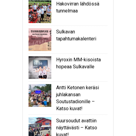
Hakovirran lähdössä
tunnelmaa
Sulkavan
tapahtumakalenteri
Hyroxin MM-kisoista
hopeaa Sulkavalle
Antti Ketonen keräsi
juhlakansan
Soutustadionille –
Katso kuvat!
Suursoudut avattiin
näyttävästi – Katso
kuvat!