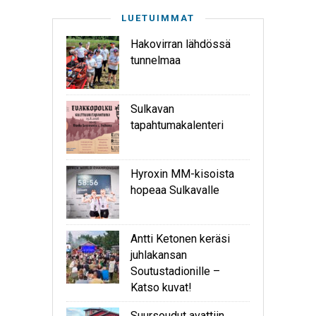
LUETUIMMAT
Hakovirran lähdössä
tunnelmaa
Sulkavan
tapahtumakalenteri
Hyroxin MM-kisoista
hopeaa Sulkavalle
Antti Ketonen keräsi
juhlakansan
Soutustadionille –
Katso kuvat!
Suursoudut avattiin