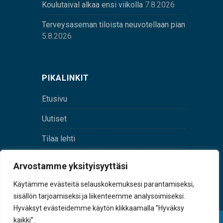
Koulutaival alkaa ensi viikolla
7.8.2026
Terveysaseman tiloista neuvotellaan pian
5.8.2026
PIKALINKIT
Etusivu
Uutiset
Tilaa lehti
Yhteystiedot
Arvostamme yksityisyyttäsi
Digilehti
Käytämme evästeitä selauskokemuksesi parantamiseksi,
sisällön tarjoamiseksi ja liikenteemme analysoimiseksi.
Hyväksyt evästeidemme käytön klikkaamalla ”Hyväksy
kaikki”.