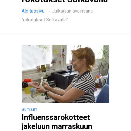
Aloitussivu
→
Julkaisun avainsana
"rokotukset Sulkavalla"
UUTISET
Influenssarokotteet
jakeluun marraskuun