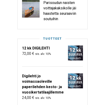
Parisoudun naisten
voittajakaksikolle jäi
haastetta seuraaviin
soutuihin
TUOTTEET
12 kk DIGILEHTI
72,00
€
sis. alv. 10%
Digilehti jo
voimassaoleville
paperilehden kesto- ja
vuosikertatilaajillemme
24,00
€
sis. alv. 10%