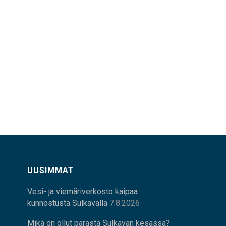
UUSIMMAT
Vesi- ja viemäriverkosto kaipaa
kunnostusta Sulkavalla
7.8.2026
Mikä on ollut parasta Sulkavan kesässä?