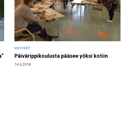
UUTISET
a”
Päivärippikoulusta pääsee yöksi kotiin
14.6.2018