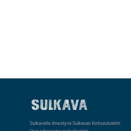
Sulkavalla ilmestyvä Sulkavan Kotiseutulehti