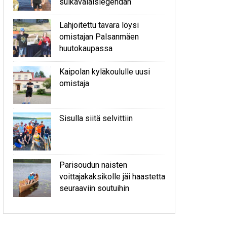
sulkavalaislegendan
Lahjoitettu tavara löysi
omistajan Palsanmäen
huutokaupassa
Kaipolan kyläkoululle uusi
omistaja
Sisulla siitä selvittiin
Parisoudun naisten
voittajakaksikolle jäi haastetta
seuraaviin soutuihin