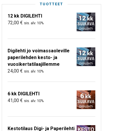
TUOTTEET
12 kk DIGILEHTI
72,00
€
sis. alv. 10%
Digilehti jo voimassaoleville
paperilehden kesto- ja
vuosikertatilaajillemme
24,00
€
sis. alv. 10%
6 kk DIGILEHTI
41,00
€
sis. alv. 10%
Kestotilaus Digi- ja Paperilehti