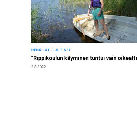
/
HENKILÖT
UUTISET
”Rippikoulun käyminen tuntui vain oikealt
2.8.2022