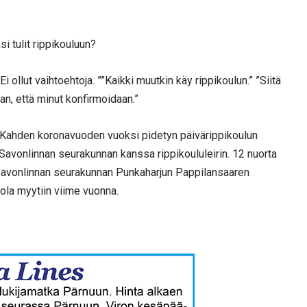
si tulit rippikouluun?
i ollut vaihtoehtoja. ””Kaikki muutkin käy rippikoulun.” ”Siitä
an, että minut konfirmoidaan.”
n. Kahden koronavuoden vuoksi pidetyn päivärippikoulun
 Savonlinnan seurakunnan kanssa rippikoululeirin. 12 nuorta
lle Savonlinnan seurakunnan Punkaharjun Pappilansaaren
ola myytiin viime vuonna.