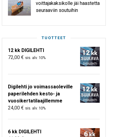
voittajakaksikolle jäi haastetta
seuraaviin soutuihin
TUOTTEET
12 kk DIGILEHTI
72,00
€
sis. alv. 10%
Digilehti jo voimassaoleville
paperilehden kesto- ja
vuosikertatilaajillemme
24,00
€
sis. alv. 10%
6 kk DIGILEHTI