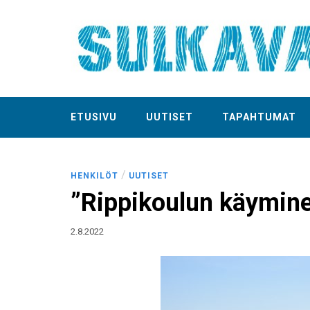
ETUSIVU
UUTISET
TAPAHTUMAT
/
HENKILÖT
UUTISET
”Rippikoulun käyminen
2.8.2022