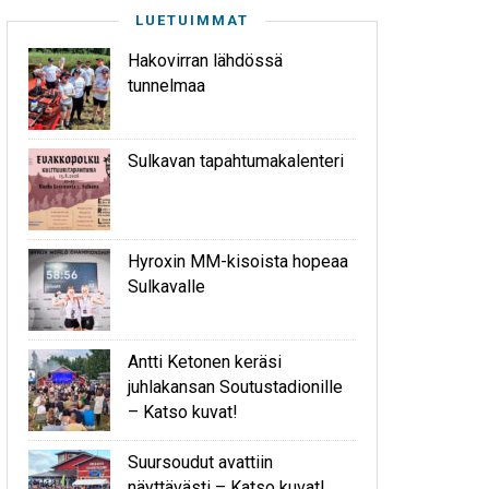
LUETUIMMAT
Hakovirran lähdössä
tunnelmaa
Sulkavan tapahtumakalenteri
Hyroxin MM-kisoista hopeaa
Sulkavalle
Antti Ketonen keräsi
juhlakansan Soutustadionille
– Katso kuvat!
Suursoudut avattiin
näyttävästi – Katso kuvat!