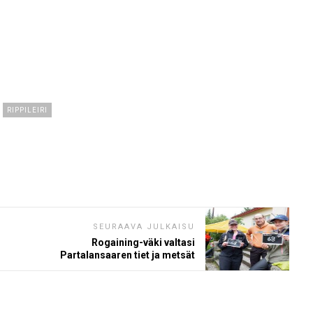
RIPPILEIRI
SEURAAVA JULKAISU
Rogaining-väki valtasi
Partalansaaren tiet ja metsät