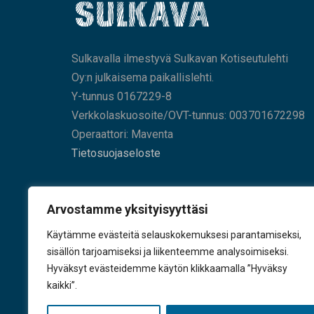
Sulkavalla ilmestyvä Sulkavan Kotiseutulehti
Oy:n julkaisema paikallislehti.
Y-tunnus 0167229-8
Verkkolaskuosoite/OVT-tunnus: 003701672298
Operaattori: Maventa
Tietosuojaseloste
HAE SIVUILTAMME
Arvostamme yksityisyyttäsi
Käytämme evästeitä selauskokemuksesi parantamiseksi,
sisällön tarjoamiseksi ja liikenteemme analysoimiseksi.
Hyväksyt evästeidemme käytön klikkaamalla ”Hyväksy
KÄY TYKKÄÄMÄSSÄ
kaikki”.