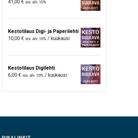
41,00
€
sis. alv. 10%
Kestotilaus Digi- ja Paperilehti
10,00
€
/ kuukausi
sis. alv. 10%
Kestotilaus Digilehti
6,00
€
/ kuukausi
sis. alv. 10%
PIKALINKIT