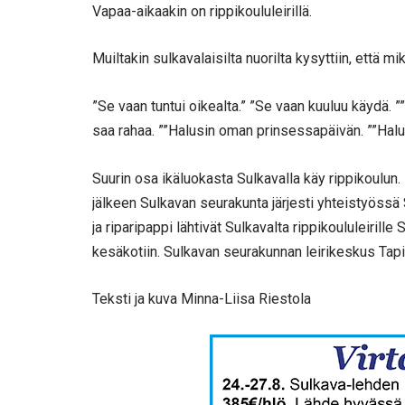
Vapaa-aikaakin on rippikoululeirillä.
Muiltakin sulkavalaisilta nuorilta kysyttiin, että mik
”Se vaan tuntui oikealta.” ”Se vaan kuuluu käydä. ””E
saa rahaa. ””Halusin oman prinsessapäivän. ””Halu
Suurin osa ikäluokasta Sulkavalla käy rippikoulu
jälkeen Sulkavan seurakunta järjesti yhteistyössä
ja riparipappi lähtivät Sulkavalta rippikoululeiri
kesäkotiin. Sulkavan seurakunnan leirikeskus Tapi
Teksti ja kuva Minna-Liisa Riestola