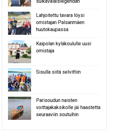
sulkavalaislegendan
Lahjoitettu tavara löysi
omistajan Palsanmäen
huutokaupassa
Kaipolan kyläkoululle uusi
omistaja
Sisulla siitä selvittiin
Parisoudun naisten
voittajakaksikolle jäi haastetta
seuraaviin soutuihin