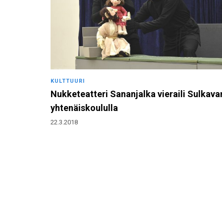
KULTTUURI
Nukketeatteri Sananjalka vieraili Sulkava
yhtenäiskoululla
22.3.2018