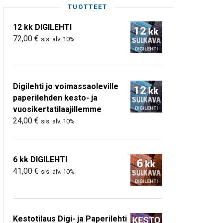
TUOTTEET
12 kk DIGILEHTI
72,00
€
sis. alv. 10%
Digilehti jo voimassaoleville
paperilehden kesto- ja
vuosikertatilaajillemme
24,00
€
sis. alv. 10%
6 kk DIGILEHTI
41,00
€
sis. alv. 10%
Kestotilaus Digi- ja Paperilehti