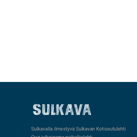
Sulkavalla ilmestyvä Sulkavan Kotiseutulehti