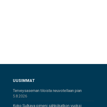
UUSIMMAT
Terveysaseman tiloista neuvotellaan pian
5.8.2026
Koko Sulkava pimeni sähkökatkon vuoksi