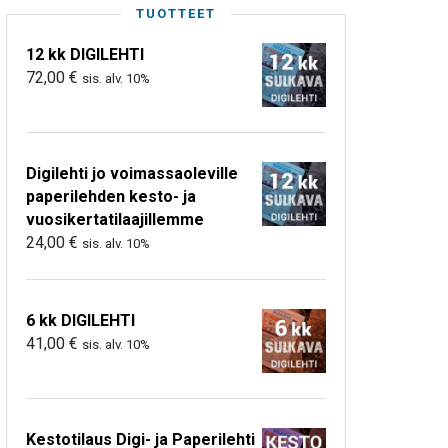
TUOTTEET
12 kk DIGILEHTI
72,00
€
sis. alv. 10%
Digilehti jo voimassaoleville
paperilehden kesto- ja
vuosikertatilaajillemme
24,00
€
sis. alv. 10%
6 kk DIGILEHTI
41,00
€
sis. alv. 10%
Kestotilaus Digi- ja Paperilehti