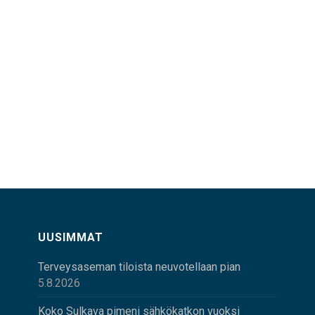
UUSIMMAT
Terveysaseman tiloista neuvotellaan pian
5.8.2026
Koko Sulkava pimeni sähkökatkon vuoksi