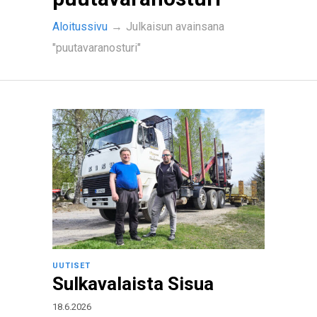
Aloitussivu
→
Julkaisun avainsana
"puutavaranosturi"
UUTISET
Sulkavalaista Sisua
18.6.2026