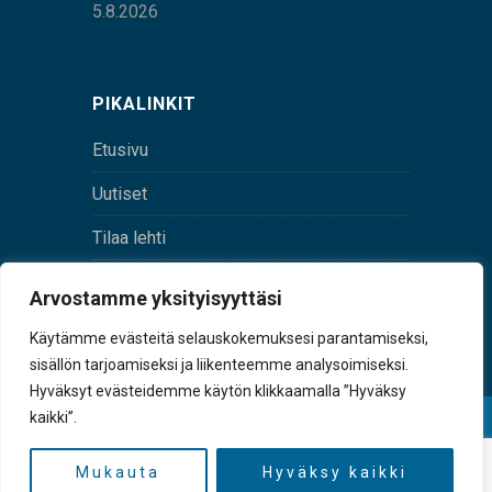
5.8.2026
PIKALINKIT
Etusivu
Uutiset
Tilaa lehti
Yhteystiedot
Arvostamme yksityisyyttäsi
Digilehti
Käytämme evästeitä selauskokemuksesi parantamiseksi,
sisällön tarjoamiseksi ja liikenteemme analysoimiseksi.
Hyväksyt evästeidemme käytön klikkaamalla ”Hyväksy
kaikki”.
© Sulkava-lehti • Sulkavan Kotiseutulehti Oy • Y-
tunnus 0167229-8
Mukauta
Hyväksy kaikki