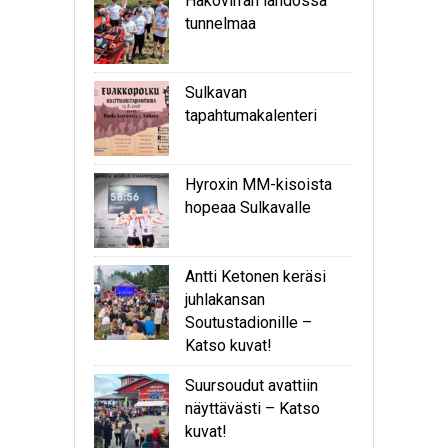
Hakovirran lähdössä
tunnelmaa
Sulkavan
tapahtumakalenteri
Hyroxin MM-kisoista
hopeaa Sulkavalle
Antti Ketonen keräsi
juhlakansan
Soutustadionille –
Katso kuvat!
Suursoudut avattiin
näyttävästi – Katso
kuvat!