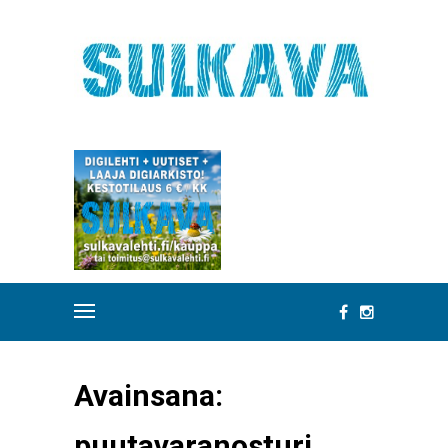
Avainsana:
puutavaranosturi