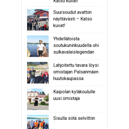
Katso kuvat!
Suursoudut avattiin
näyttävästi – Katso
kuvat!
Yhdellätoista
soutukuninkuudella ohi
sulkavalaislegendan
Lahjoitettu tavara löysi
omistajan Palsanmäen
huutokaupassa
Kaipolan kyläkoululle
uusi omistaja
Sisulla siitä selvittiin