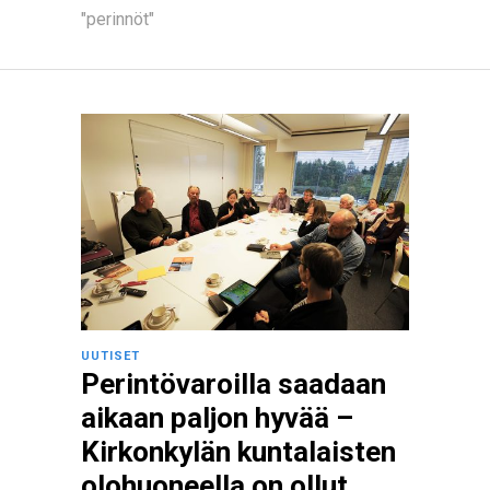
"perinnöt"
UUTISET
Perintövaroilla saadaan
aikaan paljon hyvää –
Kirkonkylän kuntalaisten
olohuoneella on ollut