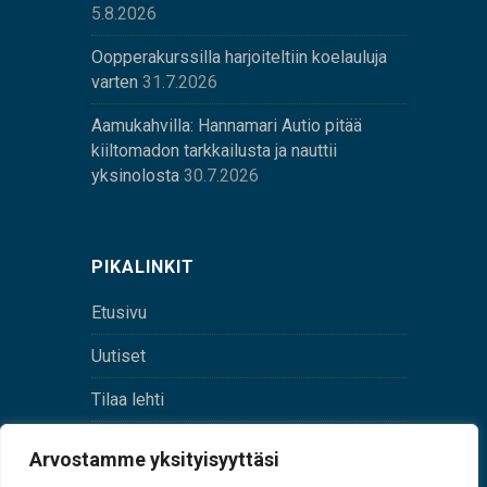
5.8.2026
Oopperakurssilla harjoiteltiin koelauluja
varten
31.7.2026
Aamukahvilla: Hannamari Autio pitää
kiiltomadon tarkkailusta ja nauttii
yksinolosta
30.7.2026
PIKALINKIT
Etusivu
Uutiset
Tilaa lehti
Yhteystiedot
Arvostamme yksityisyyttäsi
Digilehti