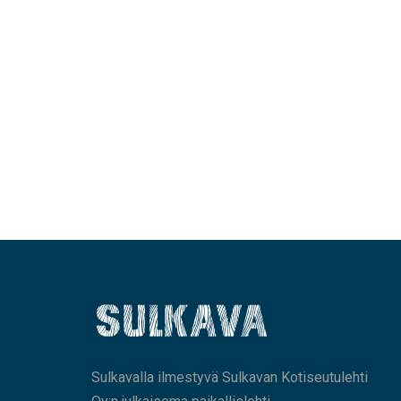
Sulkavalla ilmestyvä Sulkavan Kotiseutulehti