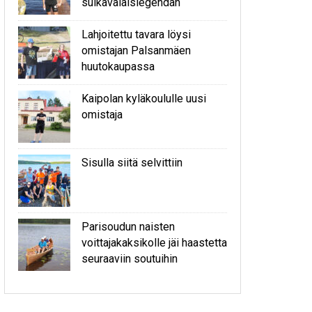
sulkavalaislegendan
Lahjoitettu tavara löysi
omistajan Palsanmäen
huutokaupassa
Kaipolan kyläkoululle uusi
omistaja
Sisulla siitä selvittiin
Parisoudun naisten
voittajakaksikolle jäi haastetta
seuraaviin soutuihin