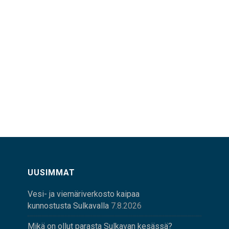
UUSIMMAT
Vesi- ja viemäriverkosto kaipaa
kunnostusta Sulkavalla
7.8.2026
Mikä on ollut parasta Sulkavan kesässä?