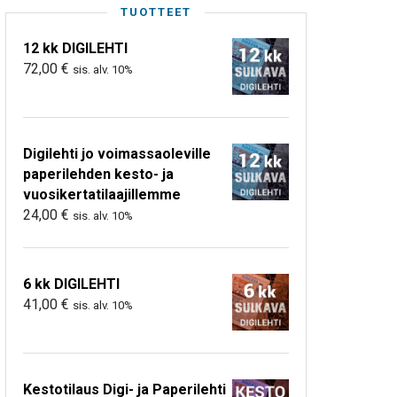
TUOTTEET
12 kk DIGILEHTI
72,00
€
sis. alv. 10%
Digilehti jo voimassaoleville
paperilehden kesto- ja
vuosikertatilaajillemme
24,00
€
sis. alv. 10%
6 kk DIGILEHTI
41,00
€
sis. alv. 10%
Kestotilaus Digi- ja Paperilehti