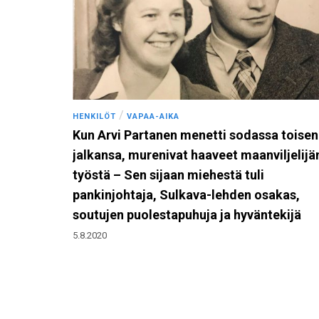
/
HENKILÖT
VAPAA-AIKA
Kun Arvi Partanen menetti sodassa toisen
jalkansa, murenivat haaveet maanviljelijä
työstä – Sen sijaan miehestä tuli
pankinjohtaja, Sulkava-lehden osakas,
soutujen puolestapuhuja ja hyväntekijä
5.8.2020