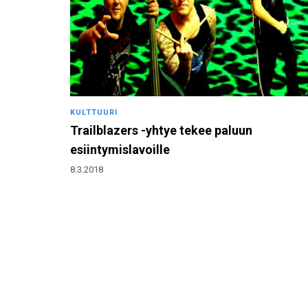
KULTTUURI
Trailblazers -yhtye tekee paluun
esiintymislavoille
8.3.2018