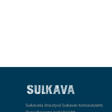
Sulkavalla ilmestyvä Sulkavan Kotiseutulehti