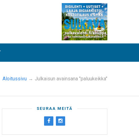
T
Aloitussivu
→
Julkaisun avainsana "paluukeikka"
SEURAA MEITÄ