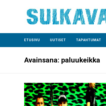
ETUSIVU
UUTISET
TAPAHTUMAT
Avainsana:
paluukeikka