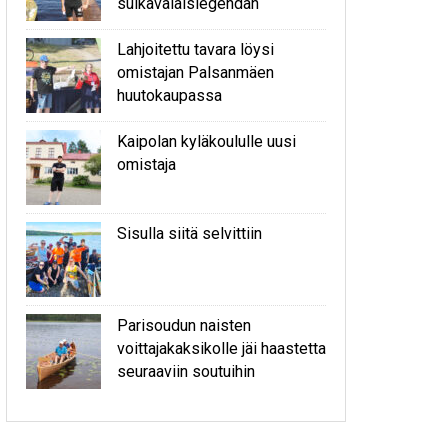
sulkavalaislegendan
Lahjoitettu tavara löysi
omistajan Palsanmäen
huutokaupassa
Kaipolan kyläkoululle uusi
omistaja
Sisulla siitä selvittiin
Parisoudun naisten
voittajakaksikolle jäi haastetta
seuraaviin soutuihin