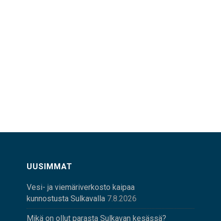
UUSIMMAT
Vesi- ja viemäriverkosto kaipaa
kunnostusta Sulkavalla
7.8.2026
Mikä on ollut parasta Sulkavan kesässä?