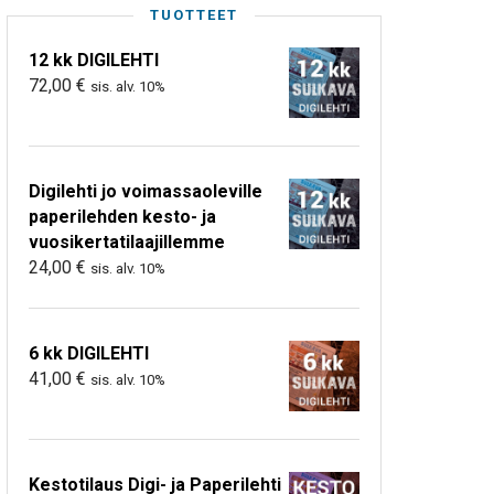
TUOTTEET
12 kk DIGILEHTI
72,00
€
sis. alv. 10%
Digilehti jo voimassaoleville
paperilehden kesto- ja
vuosikertatilaajillemme
24,00
€
sis. alv. 10%
6 kk DIGILEHTI
41,00
€
sis. alv. 10%
Kestotilaus Digi- ja Paperilehti