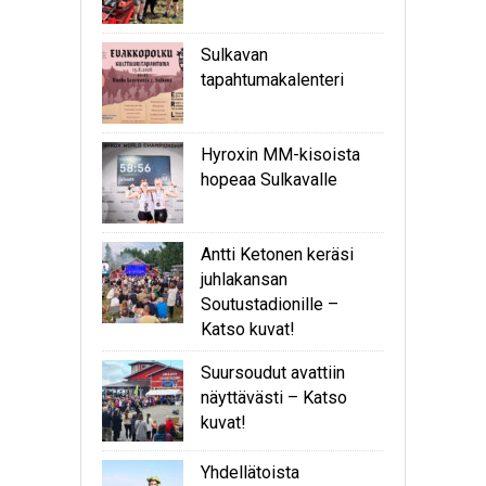
Sulkavan
tapahtumakalenteri
Hyroxin MM-kisoista
hopeaa Sulkavalle
Antti Ketonen keräsi
juhlakansan
Soutustadionille –
Katso kuvat!
Suursoudut avattiin
näyttävästi – Katso
kuvat!
Yhdellätoista