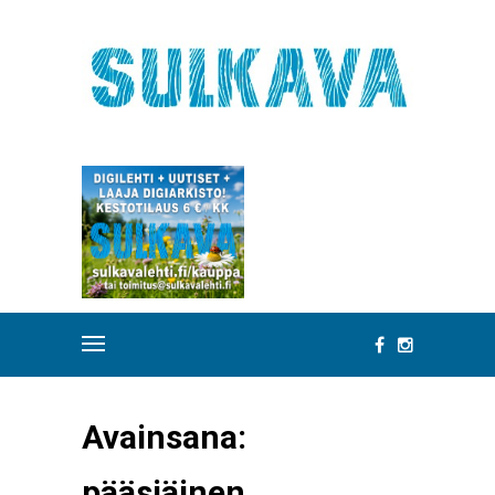
Avainsana:
pääsiäinen