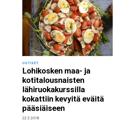
UUTISET
Lohikosken maa- ja
kotitalousnaisten
lähiruokakurssilla
kokattiin kevyitä eväitä
pääsiäiseen
22.3.2018