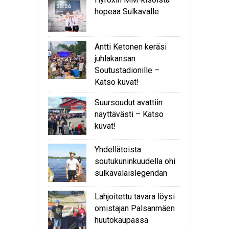
hopeaa Sulkavalle
Antti Ketonen keräsi
juhlakansan
Soutustadionille –
Katso kuvat!
Suursoudut avattiin
näyttävästi – Katso
kuvat!
Yhdellätoista
soutukuninkuudella ohi
sulkavalaislegendan
Lahjoitettu tavara löysi
omistajan Palsanmäen
huutokaupassa