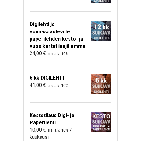
Digilehti jo
voimassaoleville
paperilehden kesto- ja
vuosikertatilaajillemme
24,00
€
sis. alv. 10%
6 kk DIGILEHTI
41,00
€
sis. alv. 10%
Kestotilaus Digi- ja
Paperilehti
10,00
€
/
sis. alv. 10%
kuukausi