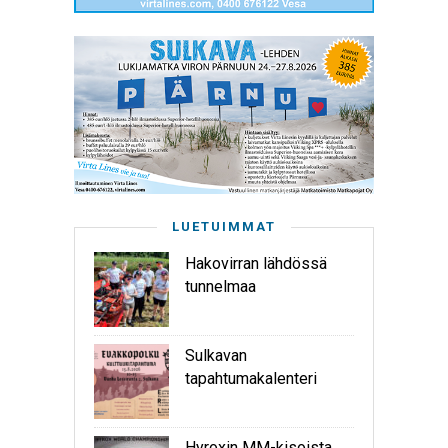
LUETUIMMAT
Hakovirran lähdössä
tunnelmaa
Sulkavan
tapahtumakalenteri
Hyroxin MM-kisoista