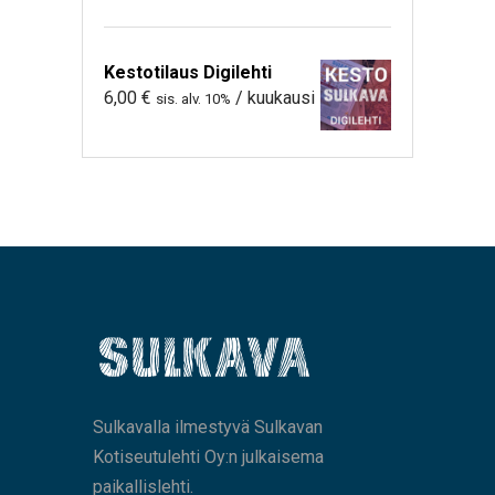
Kestotilaus Digilehti
6,00
€
/ kuukausi
sis. alv. 10%
Sulkavalla ilmestyvä Sulkavan
Kotiseutulehti Oy:n julkaisema
paikallislehti.