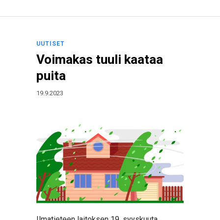
UUTISET
Voimakas tuuli kaataa
puita
19.9.2023
Ilmatieteen laitoksen 19. syyskuuta