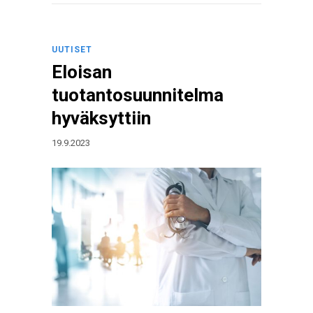
UUTISET
Eloisan
tuotantosuunnitelma
hyväksyttiin
19.9.2023