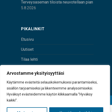
Terveysaseman tiloista neuvotellaan pian
5.8.2026
PIKALINKIT
Etusivu
Uutiset
Tilaa lehti
Yhteystiedot
Arvostamme yksityisyyttäsi
Digilehti
Käytämme evästeitä selauskokemuksesi parantamiseksi,
sisällön tarjoamiseksi ja liikenteemme analysoimiseksi.
Hyväksyt evästeidemme käytön klikkaamalla ”Hyväksy
kaikki”.
© Sulkava-lehti • Sulkavan Kotiseutulehti Oy • Y-
tunnus 0167229-8