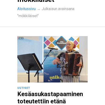
Aloitussivu
→
Julkaisun avainsana
"mökkiläiset"
UUTISET
Kesäasukastapaaminen
toteutettiin etänä