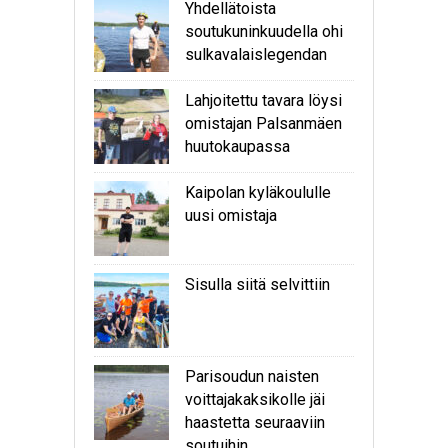
Yhdellätoista
soutukuninkuudella ohi
sulkavalaislegendan
Lahjoitettu tavara löysi
omistajan Palsanmäen
huutokaupassa
Kaipolan kyläkoululle
uusi omistaja
Sisulla siitä selvittiin
Parisoudun naisten
voittajakaksikolle jäi
haastetta seuraaviin
soutuihin