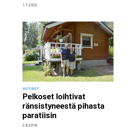
1.7.2020
UUTISET
Pelkoset loihtivat
ränsistyneestä pihasta
paratiisin
2.8.2018