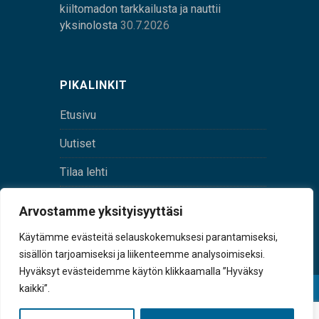
kiiltomadon tarkkailusta ja nauttii
yksinolosta
30.7.2026
PIKALINKIT
Etusivu
Uutiset
Tilaa lehti
Yhteystiedot
Arvostamme yksityisyyttäsi
Digilehti
Käytämme evästeitä selauskokemuksesi parantamiseksi,
sisällön tarjoamiseksi ja liikenteemme analysoimiseksi.
Hyväksyt evästeidemme käytön klikkaamalla ”Hyväksy
kaikki”.
© Sulkava-lehti • Sulkavan Kotiseutulehti Oy • Y-
tunnus 0167229-8