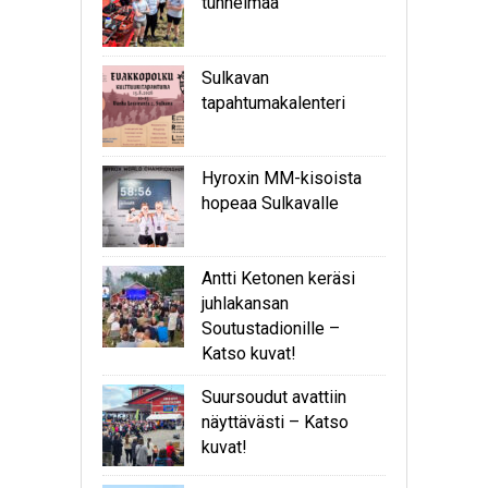
tunnelmaa
Sulkavan
tapahtumakalenteri
Hyroxin MM-kisoista
hopeaa Sulkavalle
Antti Ketonen keräsi
juhlakansan
Soutustadionille –
Katso kuvat!
Suursoudut avattiin
näyttävästi – Katso
kuvat!