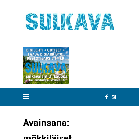
Avainsana:
mökkiläiset