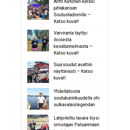
Antti Ketonen keräsi
juhlakansan
Soutustadionille –
Katso kuvat!
Varviranta täyttyi
iloisesta
kesätunnelmasta —
Katso kuvat!
Suursoudut avattiin
näyttävästi – Katso
kuvat!
Yhdellätoista
soutukuninkuudella ohi
sulkavalaislegendan
Lahjoitettu tavara löysi
omistajan Palsanmäen