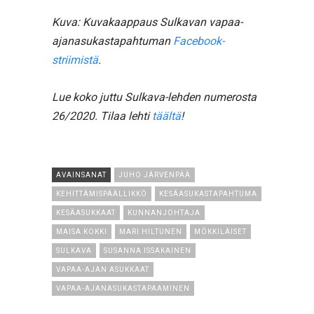
Kuva: Kuvakaappaus Sulkavan vapaa-
ajanasukastapahtuman
Facebook-
striimistä
.
Lue koko juttu Sulkava-lehden numerosta
26/2020. Tilaa lehti
täältä
!
AVAINSANAT
JUHO JÄRVENPÄÄ
KEHITTÄMISPÄÄLLIKKÖ
KESÄASUKASTAPAHTUMA
KESÄASUKKAAT
KUNNANJOHTAJA
MAISA KOKKI
MARI HILTUNEN
MÖKKILÄISET
SULKAVA
SUSANNA ISSAKAINEN
VAPAA-AJAN ASUKKAAT
VAPAA-AJANASUKASTAPAAMINEN