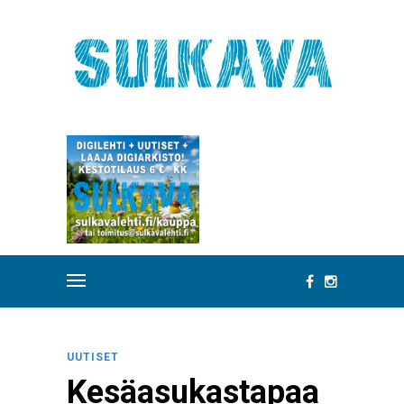
UUTISET
Kesäasukastapaa