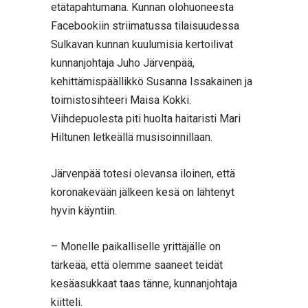
etätapahtumana. Kunnan olohuoneesta
Facebookiin striimatussa tilaisuudessa
Sulkavan kunnan kuulumisia kertoilivat
kunnanjohtaja Juho Järvenpää,
kehittämispäällikkö Susanna Issakainen ja
toimistosihteeri Maisa Kokki.
Viihdepuolesta piti huolta haitaristi Mari
Hiltunen letkeällä musisoinnillaan.
Järvenpää totesi olevansa iloinen, että
koronakevään jälkeen kesä on lähtenyt
hyvin käyntiin.
– Monelle paikalliselle yrittäjälle on
tärkeää, että olemme saaneet teidät
kesäasukkaat taas tänne, kunnanjohtaja
kiitteli.