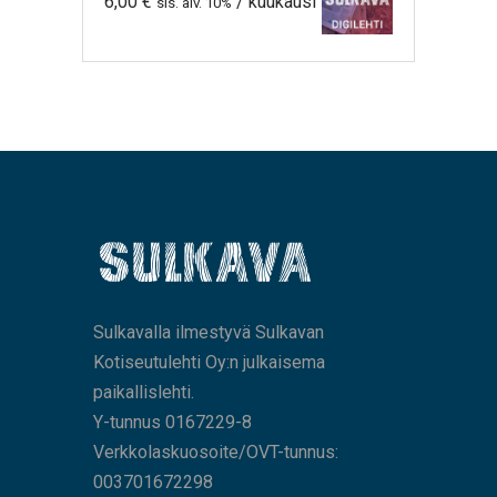
6,00
€
/ kuukausi
sis. alv. 10%
Sulkavalla ilmestyvä Sulkavan
Kotiseutulehti Oy:n julkaisema
paikallislehti.
Y-tunnus 0167229-8
Verkkolaskuosoite/OVT-tunnus:
003701672298