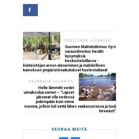
EDELLINEN JULKAISU
Suomen Malmitutkimus Oy:n
varausilmoitus herätti
kysymyksiä
keskusteluillassa -
kiinteistöjen arvon aleneminen ja mahdollisen
kaivoksen ympäristövaikutukset huolestuttavat
SEURAAVA JULKAISU
Helle lämmitti vedet
uimakoulua varten – "Lapset
jaksavat olla vedessä
pidempään kuin viime
vuonna, jolloin tuli vettä lähes vaakasuorassa ja tuuli
hirveästi"
SEURAA MEITÄ