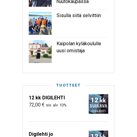
huutokaupassa
Sisulla siitä selvittiin
Kaipolan kyläkoululle
uusi omistaja
TUOTTEET
12 kk DIGILEHTI
72,00
€
sis. alv. 10%
Digilehti jo