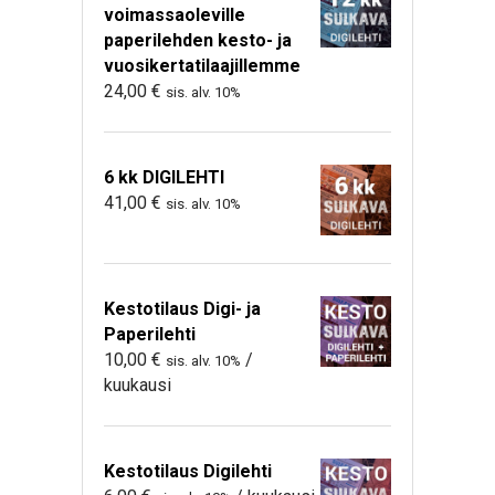
voimassaoleville
paperilehden kesto- ja
vuosikertatilaajillemme
24,00
€
sis. alv. 10%
6 kk DIGILEHTI
41,00
€
sis. alv. 10%
Kestotilaus Digi- ja
Paperilehti
10,00
€
/
sis. alv. 10%
kuukausi
Kestotilaus Digilehti