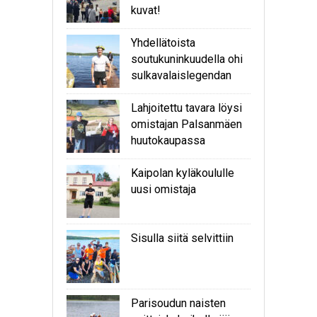
kuvat!
Yhdellätoista
soutukuninkuudella ohi
sulkavalaislegendan
Lahjoitettu tavara löysi
omistajan Palsanmäen
huutokaupassa
Kaipolan kyläkoululle
uusi omistaja
Sisulla siitä selvittiin
Parisoudun naisten