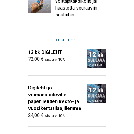
voittajakaksikolle jäi
haastetta seuraaviin
soutuihin
TUOTTEET
12 kk DIGILEHTI
72,00
€
sis. alv. 10%
Digilehti jo
voimassaoleville
paperilehden kesto- ja
vuosikertatilaajillemme
24,00
€
sis. alv. 10%