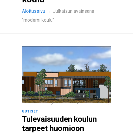
Aloitussivu
→
Julkaisun avainsana
"moderni koulu"
UUTISET
Tulevaisuuden koulun
tarpeet huomioon