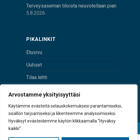
Terveysaseman tiloista neuvotellaan pian
5.8.2026
PIKALINKIT
Etusivu
Uutiset
Tilaa lehti
Yhteystiedot
Arvostamme yksityisyyttäsi
Digilehti
Käytämme evästeitä selauskokemuksesi parantamiseksi,
sisällön tarjoamiseksi ja liikenteemme analysoimiseksi.
Hyväksyt evästeidemme käytön klikkaamalla ”Hyväksy
kaikki”.
© Sulkava-lehti • Sulkavan Kotiseutulehti Oy • Y-
tunnus 0167229-8