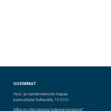
UUSIMMAT
Vesi- ja viemäriverkosto kaipaa
kunnostusta Sulkavalla
7.8.2026
Mikä on ollut parasta Sulkavan kesässä?