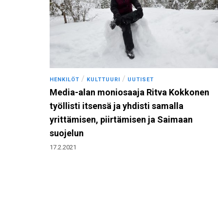
/
/
HENKILÖT
KULTTUURI
UUTISET
Media-alan moniosaaja Ritva Kokkonen
työllisti itsensä ja yhdisti samalla
yrittämisen, piirtämisen ja Saimaan
suojelun
17.2.2021