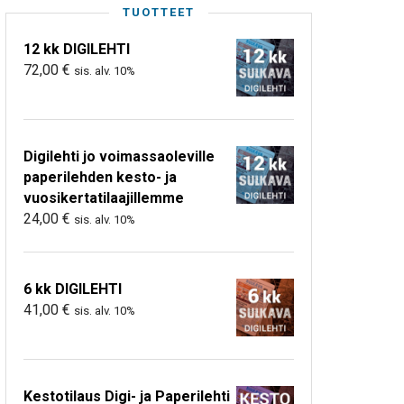
TUOTTEET
12 kk DIGILEHTI
72,00
€
sis. alv. 10%
Digilehti jo voimassaoleville
paperilehden kesto- ja
vuosikertatilaajillemme
24,00
€
sis. alv. 10%
6 kk DIGILEHTI
41,00
€
sis. alv. 10%
Kestotilaus Digi- ja Paperilehti