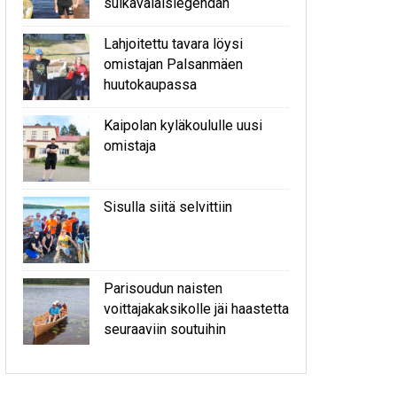
sulkavalaislegendan
Lahjoitettu tavara löysi
omistajan Palsanmäen
huutokaupassa
Kaipolan kyläkoululle uusi
omistaja
Sisulla siitä selvittiin
Parisoudun naisten
voittajakaksikolle jäi haastetta
seuraaviin soutuihin