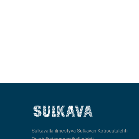
Sulkavalla ilmestyvä Sulkavan Kotiseutulehti