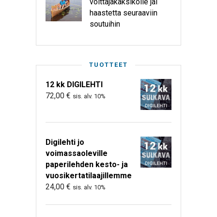
voittajakaksikolle jäi
haastetta seuraaviin
soutuihin
TUOTTEET
12 kk DIGILEHTI
72,00
€
sis. alv. 10%
Digilehti jo
voimassaoleville
paperilehden kesto- ja
vuosikertatilaajillemme
24,00
€
sis. alv. 10%