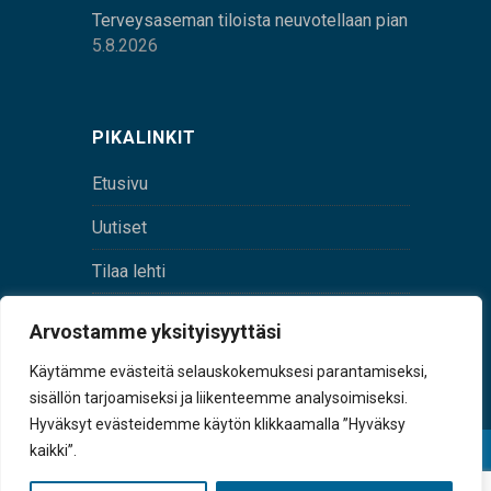
Terveysaseman tiloista neuvotellaan pian
5.8.2026
PIKALINKIT
Etusivu
Uutiset
Tilaa lehti
Yhteystiedot
Arvostamme yksityisyyttäsi
Digilehti
Käytämme evästeitä selauskokemuksesi parantamiseksi,
sisällön tarjoamiseksi ja liikenteemme analysoimiseksi.
Hyväksyt evästeidemme käytön klikkaamalla ”Hyväksy
kaikki”.
© Sulkava-lehti • Sulkavan Kotiseutulehti Oy • Y-
tunnus 0167229-8