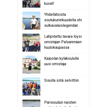
kuvat!
Yhdellätoista
soutukuninkuudella ohi
sulkavalaislegendan
Lahjoitettu tavara löysi
omistajan Palsanmäen
huutokaupassa
Kaipolan kyläkoululle
uusi omistaja
Sisulla siitä selvittiin
Parisoudun naisten