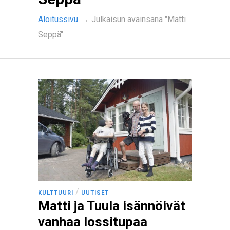
Aloitussivu
→
Julkaisun avainsana "Matti
Seppä"
/
KULTTUURI
UUTISET
Matti ja Tuula isännöivät
vanhaa lossitupaa