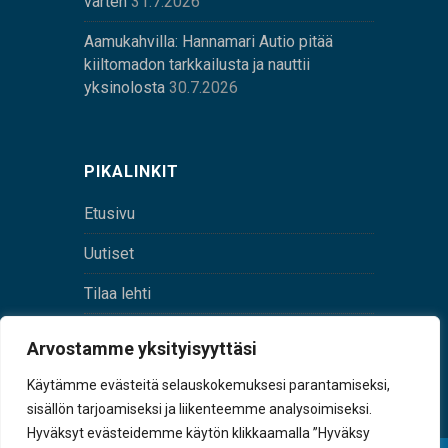
varten
31.7.2026
Aamukahvilla: Hannamari Autio pitää
kiiltomadon tarkkailusta ja nauttii
yksinolosta
30.7.2026
PIKALINKIT
Etusivu
Uutiset
Tilaa lehti
Yhteystiedot
Arvostamme yksityisyyttäsi
Digilehti
Käytämme evästeitä selauskokemuksesi parantamiseksi,
sisällön tarjoamiseksi ja liikenteemme analysoimiseksi.
Hyväksyt evästeidemme käytön klikkaamalla ”Hyväksy