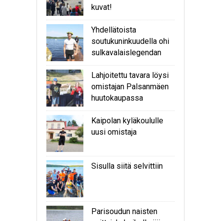
kuvat!
Yhdellätoista
soutukuninkuudella ohi
sulkavalaislegendan
Lahjoitettu tavara löysi
omistajan Palsanmäen
huutokaupassa
Kaipolan kyläkoululle
uusi omistaja
Sisulla siitä selvittiin
Parisoudun naisten