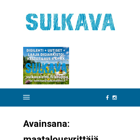
Avainsana:
maatalousyrittäjä