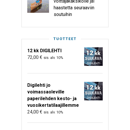
voittajakaksikolle jäi
haastetta seuraaviin
soutuihin
TUOTTEET
12 kk DIGILEHTI
72,00
€
sis. alv. 10%
Digilehti jo
voimassaoleville
paperilehden kesto- ja
vuosikertatilaajillemme
24,00
€
sis. alv. 10%