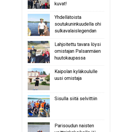
kuvat!
Yhdellätoista
soutukuninkuudella ohi
sulkavalaislegendan
Lahjoitettu tavara löysi
omistajan Palsanmäen
huutokaupassa
Kaipolan kyläkoululle
uusi omistaja
Sisulla siitä selvittiin
Parisoudun naisten