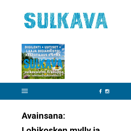
Avainsana:
Lohikosken mylly ja