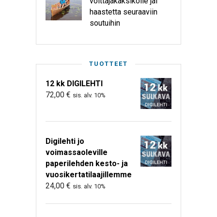
voittajakaksikolle jäi
haastetta seuraaviin
soutuihin
TUOTTEET
12 kk DIGILEHTI
72,00
€
sis. alv. 10%
Digilehti jo
voimassaoleville
paperilehden kesto- ja
vuosikertatilaajillemme
24,00
€
sis. alv. 10%