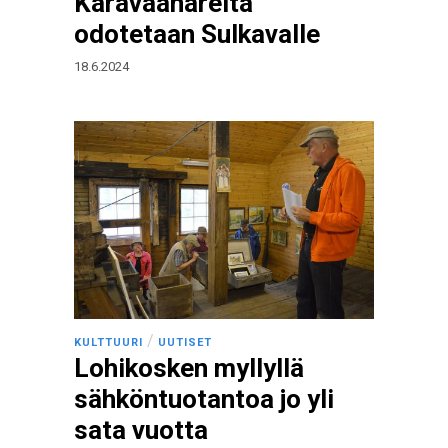
Karavaanareita
odotetaan Sulkavalle
18.6.2024
/
KULTTUURI
UUTISET
Lohikosken myllyllä
sähköntuotantoa jo yli
sata vuotta