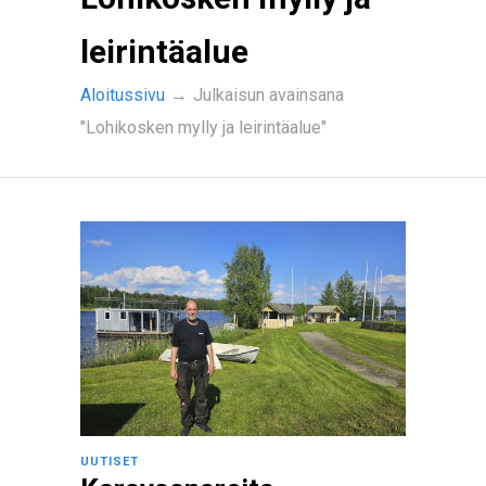
leirintäalue
Aloitussivu
→
Julkaisun avainsana
"Lohikosken mylly ja leirintäalue"
UUTISET