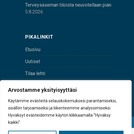
Terveysaseman tiloista neuvotellaan pian
5.8.2026
PIKALINKIT
Etusivu
Uutiset
Tilaa lehti
Yhteystiedot
Arvostamme yksityisyyttäsi
Digilehti
Käytämme evästeitä selauskokemuksesi parantamiseksi,
sisällön tarjoamiseksi ja liikenteemme analysoimiseksi.
Hyväksyt evästeidemme käytön klikkaamalla ”Hyväksy
kaikki”.
© Sulkava-lehti • Sulkavan Kotiseutulehti Oy • Y-
tunnus 0167229-8