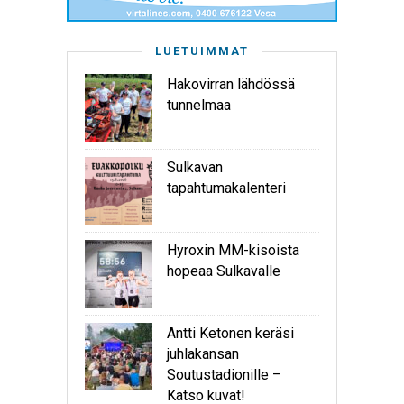
LUETUIMMAT
Hakovirran lähdössä
tunnelmaa
Sulkavan
tapahtumakalenteri
Hyroxin MM-kisoista
hopeaa Sulkavalle
Antti Ketonen keräsi
juhlakansan
Soutustadionille –
Katso kuvat!