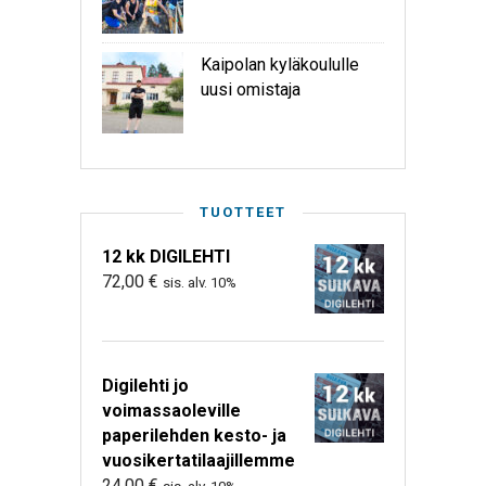
Kaipolan kyläkoululle
uusi omistaja
TUOTTEET
12 kk DIGILEHTI
72,00
€
sis. alv. 10%
Digilehti jo
voimassaoleville
paperilehden kesto- ja
vuosikertatilaajillemme
24,00
€