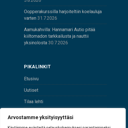
5.8.2026
Oopperakurssilla harjoiteltiin koelauluja
varten
31.7.2026
Aamukahvilla: Hannamari Autio pitää
kiiltomadon tarkkailusta ja nauttii
yksinolosta
30.7.2026
PIKALINKIT
Etusivu
Uutiset
Tilaa lehti
Yhteystiedot
Arvostamme yksityisyyttäsi
Digilehti
Käytämme evästeitä selauskokemuksesi parantamiseksi,