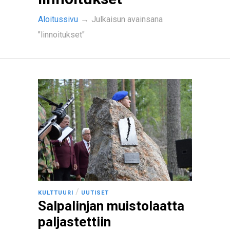
Aloitussivu
→
Julkaisun avainsana
"linnoitukset"
/
KULTTUURI
UUTISET
Salpalinjan muistolaatta
paljastettiin