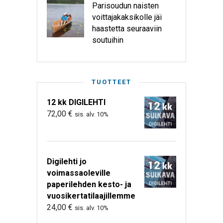
Parisoudun naisten
voittajakaksikolle jäi
haastetta seuraaviin
soutuihin
TUOTTEET
12 kk DIGILEHTI
72,00
€
sis. alv. 10%
Digilehti jo
voimassaoleville
paperilehden kesto- ja
vuosikertatilaajillemme
24,00
€
sis. alv. 10%