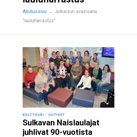
Aloitussivu
→
Julkaisun avainsana
"lauluharrastus"
/
KULTTUURI
UUTISET
Sulkavan Naislaulajat
juhlivat 90-vuotista