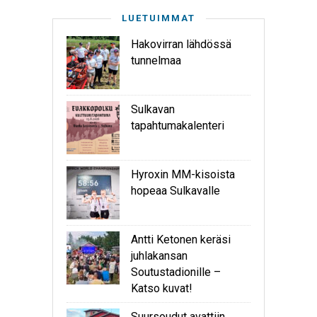
LUETUIMMAT
Hakovirran lähdössä
tunnelmaa
Sulkavan
tapahtumakalenteri
Hyroxin MM-kisoista
hopeaa Sulkavalle
Antti Ketonen keräsi
juhlakansan
Soutustadionille –
Katso kuvat!
Suursoudut avattiin