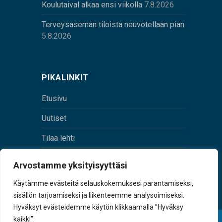
Koulutaival alkaa ensi viikolla
7.8.2026
Terveysaseman tiloista neuvotellaan pian
5.8.2026
PIKALINKIT
Etusivu
Uutiset
Tilaa lehti
Yhteystiedot
Arvostamme yksityisyyttäsi
Digilehti
Käytämme evästeitä selauskokemuksesi parantamiseksi,
sisällön tarjoamiseksi ja liikenteemme analysoimiseksi.
Hyväksyt evästeidemme käytön klikkaamalla ”Hyväksy
kaikki”.