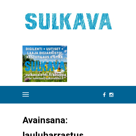
Avainsana:
lauluharrastus