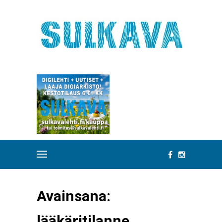
Avainsana:
lääkäritilanne