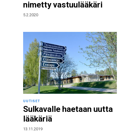
nimetty vastuulääkäri
5.2.2020
UUTISET
Sulkavalle haetaan uutta
lääkäriä
13.11.2019