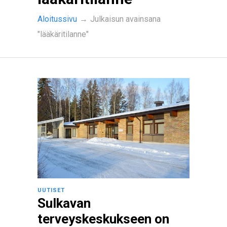
Aloitussivu
→
Julkaisun avainsana
"lääkäritilanne"
UUTISET
Sulkavan
terveyskeskukseen on