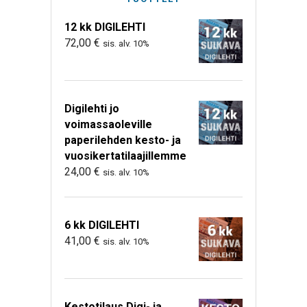
12 kk DIGILEHTI
72,00
€
sis. alv. 10%
Digilehti jo
voimassaoleville
paperilehden kesto- ja
vuosikertatilaajillemme
24,00
€
sis. alv. 10%
6 kk DIGILEHTI
41,00
€
sis. alv. 10%
Kestotilaus Digi- ja