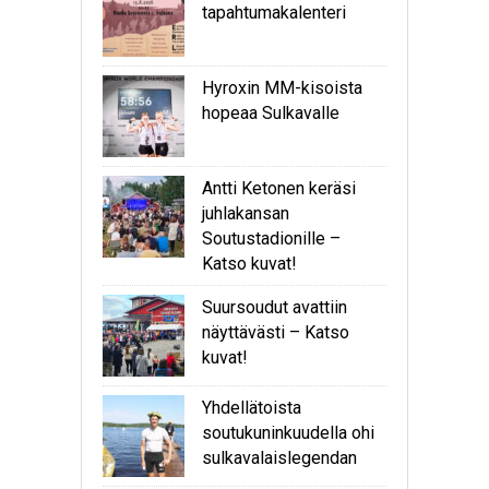
tapahtumakalenteri
Hyroxin MM-kisoista
hopeaa Sulkavalle
Antti Ketonen keräsi
juhlakansan
Soutustadionille –
Katso kuvat!
Suursoudut avattiin
näyttävästi – Katso
kuvat!
Yhdellätoista
soutukuninkuudella ohi
sulkavalaislegendan