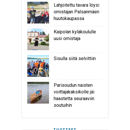
Lahjoitettu tavara löysi
omistajan Palsanmäen
huutokaupassa
Kaipolan kyläkoululle
uusi omistaja
Sisulla siitä selvittiin
Parisoudun naisten
voittajakaksikolle jäi
haastetta seuraaviin
soutuihin
TUOTTEET