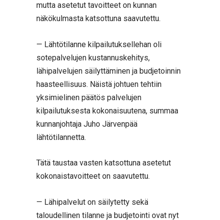
mutta asetetut tavoitteet on kunnan
näkökulmasta katsottuna saavutettu.
— Lähtötilanne kilpailutuksellehan oli
sotepalvelujen kustannuskehitys,
lähipalvelujen säilyttäminen ja budjetoinnin
haasteellisuus. Näistä johtuen tehtiin
yksimielinen päätös palvelujen
kilpailutuksesta kokonaisuutena, summaa
kunnanjohtaja Juho Järvenpää
lähtötilannetta.
Tätä taustaa vasten katsottuna asetetut
kokonaistavoitteet on saavutettu.
— Lähipalvelut on säilytetty sekä
taloudellinen tilanne ja budjetointi ovat nyt