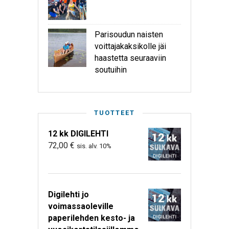
Parisoudun naisten
voittajakaksikolle jäi
haastetta seuraaviin
soutuihin
TUOTTEET
12 kk DIGILEHTI
72,00
€
sis. alv. 10%
Digilehti jo
voimassaoleville
paperilehden kesto- ja