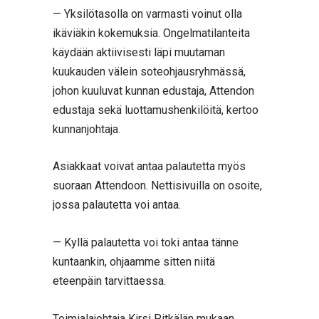
— Yksilötasolla on varmasti voinut olla
ikäviäkin kokemuksia. Ongelmatilanteita
käydään aktiivisesti läpi muutaman
kuukauden välein soteohjausryhmässä,
johon kuuluvat kunnan edustaja, Attendon
edustaja sekä luottamushenkilöitä, kertoo
kunnanjohtaja.
Asiakkaat voivat antaa palautetta myös
suoraan Attendoon. Nettisivuilla on osoite,
jossa palautetta voi antaa.
— Kyllä palautetta voi toki antaa tänne
kuntaankin, ohjaamme sitten niitä
eteenpäin tarvittaessa.
Toimialajohtaja Kirsi Pitkälän mukaan