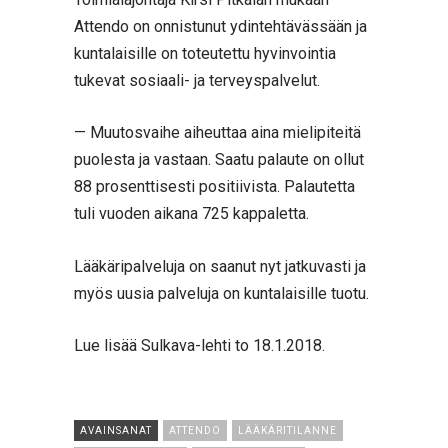
Attendo on onnistunut ydintehtävässään ja
kuntalaisille on toteutettu hyvinvointia
tukevat sosiaali- ja terveyspalvelut.
— Muutosvaihe aiheuttaa aina mielipiteitä
puolesta ja vastaan. Saatu palaute on ollut
88 prosenttisesti positiivista. Palautetta
tuli vuoden aikana 725 kappaletta.
Lääkäripalveluja on saanut nyt jatkuvasti ja
myös uusia palveluja on kuntalaisille tuotu.
Lue lisää Sulkava-lehti to 18.1.2018.
AVAINSANAT
ATTENDO
LÄÄKÄRITILANNE