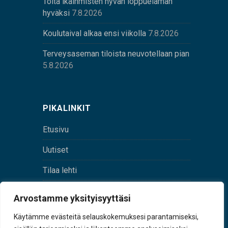
Töitä ikäihmisten hyvän loppuelämän
hyväksi
7.8.2026
Koulutaival alkaa ensi viikolla
7.8.2026
Terveysaseman tiloista neuvotellaan pian
5.8.2026
PIKALINKIT
Etusivu
Uutiset
Tilaa lehti
Yhteystiedot
Arvostamme yksityisyyttäsi
Digilehti
Käytämme evästeitä selauskokemuksesi parantamiseksi,