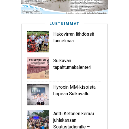
LUETUIMMAT
Hakovirran lähdössä
tunnelmaa
Sulkavan
tapahtumakalenteri
Hyroxin MM-kisoista
hopeaa Sulkavalle
Antti Ketonen keräsi
juhlakansan
Soutustadionille –