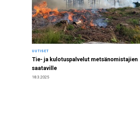
UUTISET
Tie- ja kulotuspalvelut metsänomistajien
saataville
18.3.2025