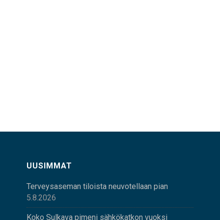
UUSIMMAT
Terveysaseman tiloista neuvotellaan pian
5.8.2026
Koko Sulkava pimeni sähkökatkon vuoksi