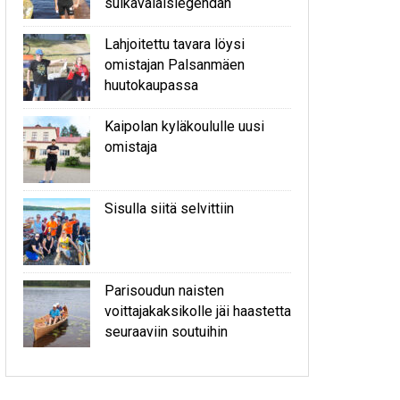
sulkavalaislegendan
Lahjoitettu tavara löysi
omistajan Palsanmäen
huutokaupassa
Kaipolan kyläkoululle uusi
omistaja
Sisulla siitä selvittiin
Parisoudun naisten
voittajakaksikolle jäi haastetta
seuraaviin soutuihin