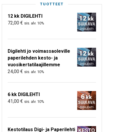
TUOTTEET
12 kk DIGILEHTI
72,00
€
sis. alv. 10%
Digilehti jo voimassaoleville
paperilehden kesto- ja
vuosikertatilaajillemme
24,00
€
sis. alv. 10%
6 kk DIGILEHTI
41,00
€
sis. alv. 10%
Kestotilaus Digi- ja Paperilehti