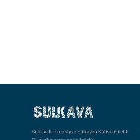
Sulkavalla ilmestyvä Sulkavan Kotiseutulehti