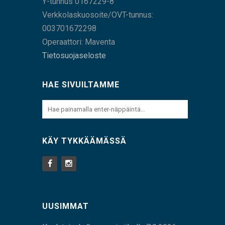
Y-tunnus 0167229-8
Verkkolaskuosoite/OVT-tunnus:
003701672298
Operaattori: Maventa
Tietosuojaseloste
HAE SIVUILTAMME
KÄY TYKKÄÄMÄSSÄ
UUSIMMAT