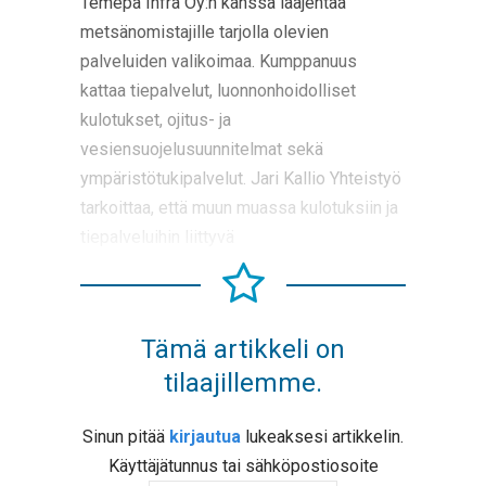
Temepa Infra Oy:n kanssa laajentaa
metsänomistajille tarjolla olevien
palveluiden valikoimaa. Kumppanuus
kattaa tiepalvelut, luonnonhoidolliset
kulotukset, ojitus- ja
vesiensuojelusuunnitelmat sekä
ympäristötukipalvelut. Jari Kallio Yhteistyö
tarkoittaa, että muun muassa kulotuksiin ja
tiepalveluihin liittyvä
Tämä artikkeli on
tilaajillemme.
Sinun pitää
kirjautua
lukeaksesi artikkelin.
Käyttäjätunnus tai sähköpostiosoite