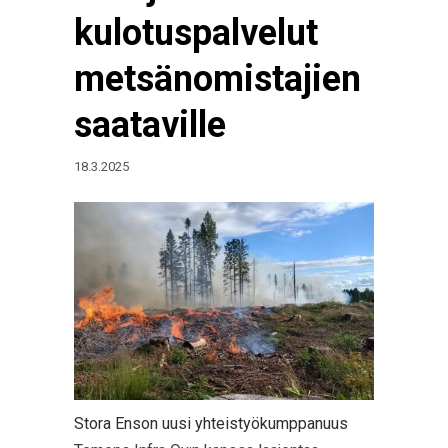
kulotuspalvelut
metsänomistajien
saataville
18.3.2025
Stora Enson uusi yhteistyökumppanuus