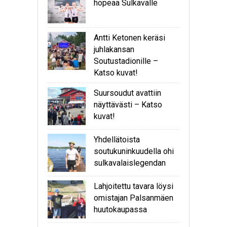
hopeaa Sulkavalle
Antti Ketonen keräsi
juhlakansan
Soutustadionille –
Katso kuvat!
Suursoudut avattiin
näyttävästi – Katso
kuvat!
Yhdellätoista
soutukuninkuudella ohi
sulkavalaislegendan
Lahjoitettu tavara löysi
omistajan Palsanmäen
huutokaupassa