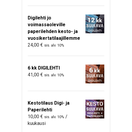
Digilehti jo
voimassaoleville
paperilehden kesto- ja
vuosikertatilaajillemme
24,00
€
sis. alv. 10%
6 kk DIGILEHTI
41,00
€
sis. alv. 10%
Kestotilaus Digi- ja
Paperilehti
10,00
€
/
sis. alv. 10%
kuukausi