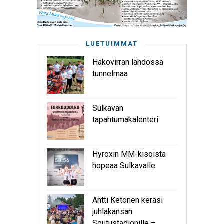
LUETUIMMAT
Hakovirran lähdössä
tunnelmaa
Sulkavan
tapahtumakalenteri
Hyroxin MM-kisoista
hopeaa Sulkavalle
Antti Ketonen keräsi
juhlakansan
Soutustadionille –