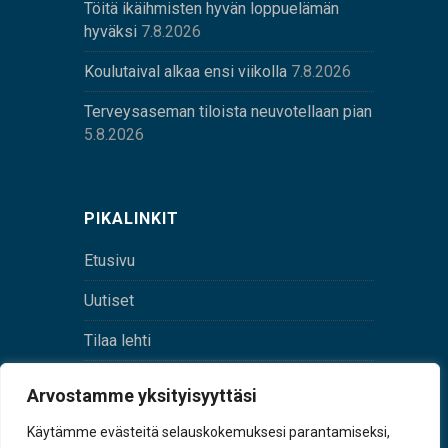
Töitä ikäihmisten hyvän loppuelämän
hyväksi
7.8.2026
Koulutaival alkaa ensi viikolla
7.8.2026
Terveysaseman tiloista neuvotellaan pian
5.8.2026
PIKALINKIT
Etusivu
Uutiset
Tilaa lehti
Yhteystiedot
Arvostamme yksityisyyttäsi
Digilehti
Käytämme evästeitä selauskokemuksesi parantamiseksi,