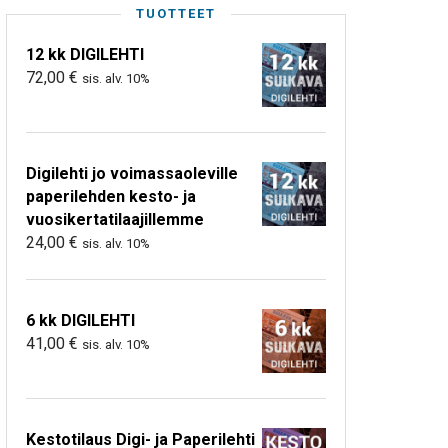
TUOTTEET
12 kk DIGILEHTI
72,00
€
sis. alv. 10%
Digilehti jo voimassaoleville
paperilehden kesto- ja
vuosikertatilaajillemme
24,00
€
sis. alv. 10%
6 kk DIGILEHTI
41,00
€
sis. alv. 10%
Kestotilaus Digi- ja Paperilehti