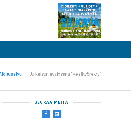
T
Aloitussivu
→
Julkaisun avainsana "Kesätyörekry"
SEURAA MEITÄ