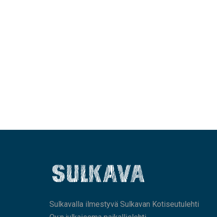
Sulkavalla ilmestyvä Sulkavan Kotiseutulehti