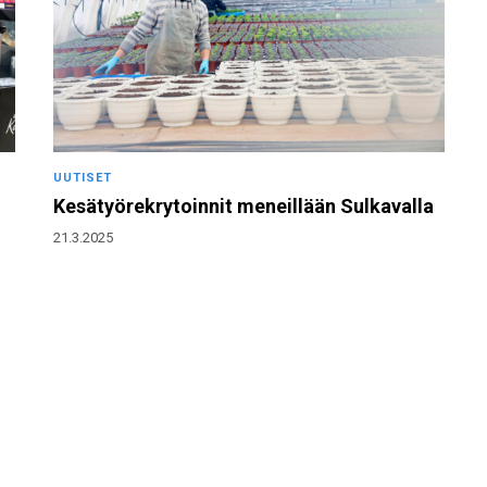
UUTISET
Kesätyörekrytoinnit meneillään Sulkavalla
21.3.2025