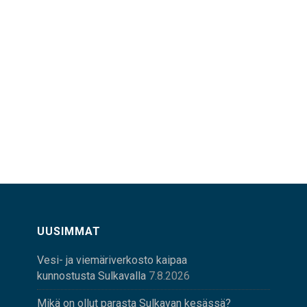
UUSIMMAT
Vesi- ja viemäriverkosto kaipaa
kunnostusta Sulkavalla
7.8.2026
Mikä on ollut parasta Sulkavan kesässä?