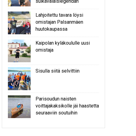
sulkavalaislegendan
Lahjoitettu tavara löysi
omistajan Palsanmäen
huutokaupassa
Kaipolan kyläkoululle uusi
omistaja
Sisulla siitä selvittiin
Parisoudun naisten
voittajakaksikolle jäi haastetta
seuraaviin soutuihin