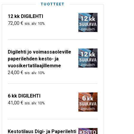
TUOTTEET
12 kk DIGILEHTI
72,00
€
sis. alv. 10%
Digilehti jo voimassaoleville
paperilehden kesto- ja
vuosikertatilaajillemme
24,00
€
sis. alv. 10%
6 kk DIGILEHTI
41,00
€
sis. alv. 10%
Kestotilaus Digi- ja Paperilehti