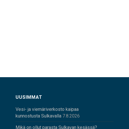
UUSIMMAT
Vesi- ja viemäriverkosto kaipaa
kunnostusta Sulkavalla
7.8.2026
Mikä on ollut parasta Sulkavan kesässä?