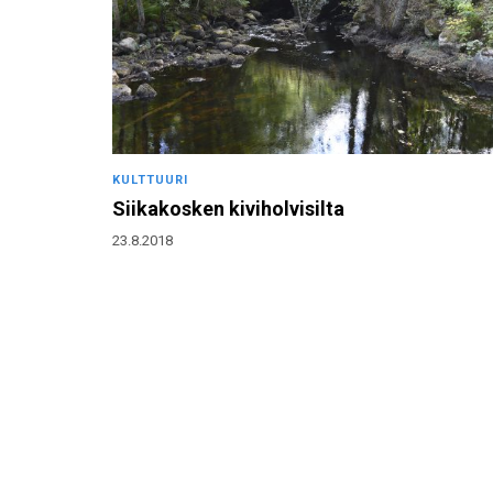
KULTTUURI
Siikakosken kiviholvisilta
23.8.2018