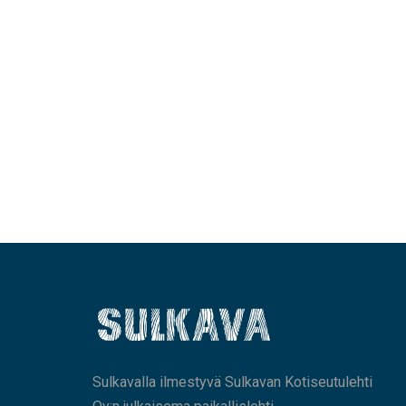
Sulkavalla ilmestyvä Sulkavan Kotiseutulehti