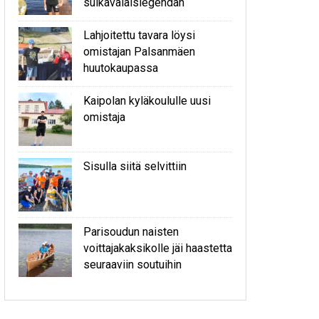
sulkavalaislegendan
Lahjoitettu tavara löysi
omistajan Palsanmäen
huutokaupassa
Kaipolan kyläkoululle uusi
omistaja
Sisulla siitä selvittiin
Parisoudun naisten
voittajakaksikolle jäi haastetta
seuraaviin soutuihin