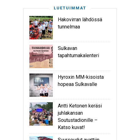
LUETUIMMAT
Hakovirran lähdössä
tunnelmaa
Sulkavan
tapahtumakalenteri
Hyroxin MM-kisoista
hopeaa Sulkavalle
Antti Ketonen keräsi
juhlakansan
Soutustadionille –
Katso kuvat!
Suursoudut avattiin