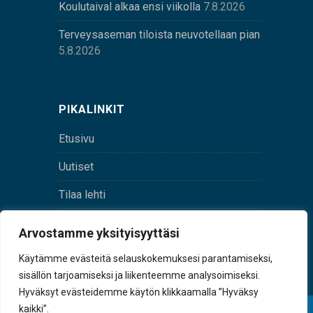
Koulutaival alkaa ensi viikolla
7.8.2026
Terveysaseman tiloista neuvotellaan pian
5.8.2026
PIKALINKIT
Etusivu
Uutiset
Tilaa lehti
Yhteystiedot
Arvostamme yksityisyyttäsi
Digilehti
Käytämme evästeitä selauskokemuksesi parantamiseksi,
sisällön tarjoamiseksi ja liikenteemme analysoimiseksi.
Hyväksyt evästeidemme käytön klikkaamalla ”Hyväksy
kaikki”.