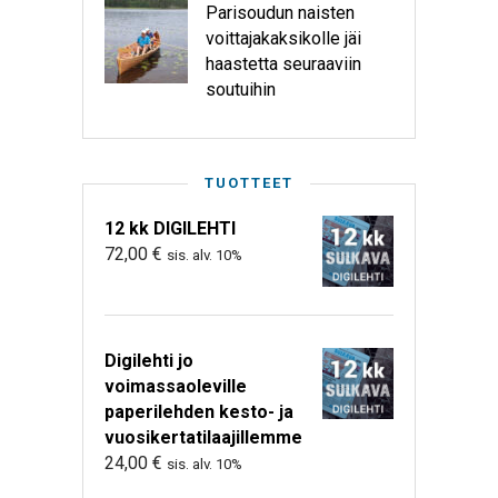
Parisoudun naisten
voittajakaksikolle jäi
haastetta seuraaviin
soutuihin
TUOTTEET
12 kk DIGILEHTI
72,00
€
sis. alv. 10%
Digilehti jo
voimassaoleville
paperilehden kesto- ja
vuosikertatilaajillemme
24,00
€
sis. alv. 10%