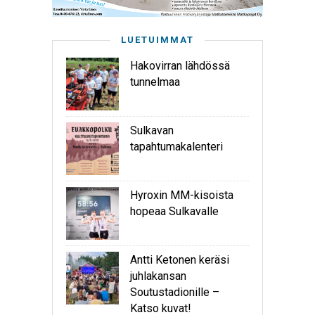
LUETUIMMAT
Hakovirran lähdössä
tunnelmaa
Sulkavan
tapahtumakalenteri
Hyroxin MM-kisoista
hopeaa Sulkavalle
Antti Ketonen keräsi
juhlakansan
Soutustadionille –
Katso kuvat!