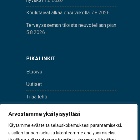
hyväksi
7.8.2026
Koulutaival alkaa ensi viikolla
7.8.2026
Terveysaseman tiloista neuvotellaan pian
5.8.2026
PIKALINKIT
Etusivu
Uutiset
Tilaa lehti
Yhteystiedot
Arvostamme yksityisyyttäsi
Digilehti
Käytämme evästeitä selauskokemuksesi parantamiseksi,
sisällön tarjoamiseksi ja liikenteemme analysoimiseksi.