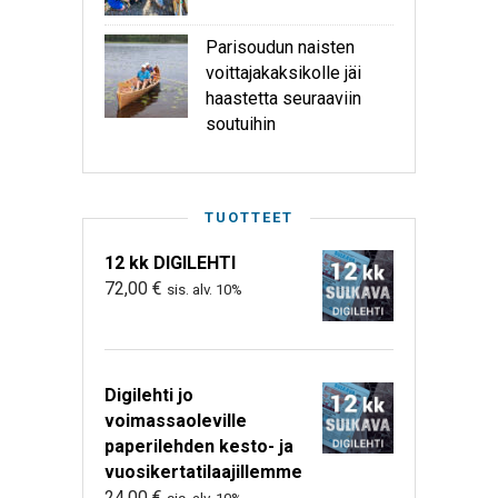
Parisoudun naisten
voittajakaksikolle jäi
haastetta seuraaviin
soutuihin
TUOTTEET
12 kk DIGILEHTI
72,00
€
sis. alv. 10%
Digilehti jo
voimassaoleville
paperilehden kesto- ja
vuosikertatilaajillemme
24,00
€