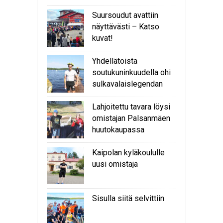
Suursoudut avattiin
näyttävästi – Katso
kuvat!
Yhdellätoista
soutukuninkuudella ohi
sulkavalaislegendan
Lahjoitettu tavara löysi
omistajan Palsanmäen
huutokaupassa
Kaipolan kyläkoululle
uusi omistaja
Sisulla siitä selvittiin