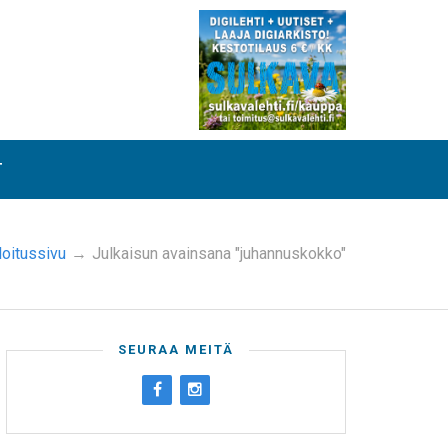
T
loitussivu
→
Julkaisun avainsana "juhannuskokko"
SEURAA MEITÄ