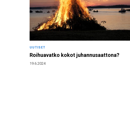
UUTISET
Roihuavatko kokot juhannusaattona?
19.6.2024