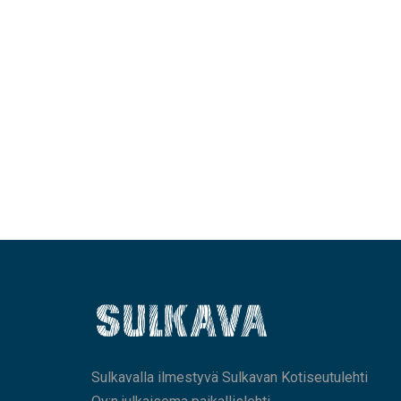
Sulkavalla ilmestyvä Sulkavan Kotiseutulehti