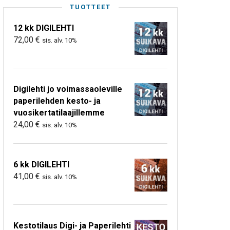
TUOTTEET
12 kk DIGILEHTI
72,00
€
sis. alv. 10%
Digilehti jo voimassaoleville
paperilehden kesto- ja
vuosikertatilaajillemme
24,00
€
sis. alv. 10%
6 kk DIGILEHTI
41,00
€
sis. alv. 10%
Kestotilaus Digi- ja Paperilehti