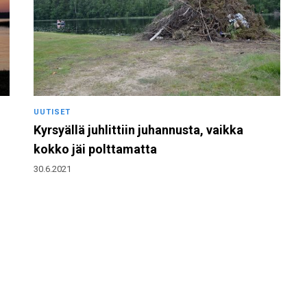
UUTISET
Kyrsyällä juhlittiin juhannusta, vaikka
kokko jäi polttamatta
30.6.2021