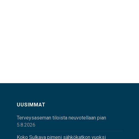
UUSIMMAT
Terveysaseman tiloista neuvotellaan pian
5.8.2026
Koko Sulkava pimeni sähkökatkon vuoksi