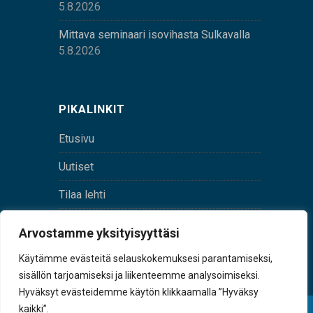
5.8.2026
Mittava seminaari isovihasta Sulkavalla
5.8.2026
PIKALINKIT
Etusivu
Uutiset
Tilaa lehti
Yhteystiedot
Arvostamme yksityisyyttäsi
Digilehti
Käytämme evästeitä selauskokemuksesi parantamiseksi,
sisällön tarjoamiseksi ja liikenteemme analysoimiseksi.
Hyväksyt evästeidemme käytön klikkaamalla ”Hyväksy
kaikki”.