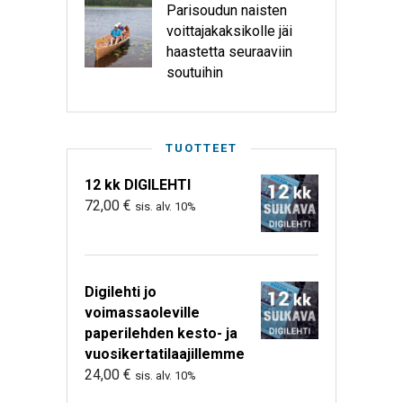
Parisoudun naisten
voittajakaksikolle jäi
haastetta seuraaviin
soutuihin
TUOTTEET
12 kk DIGILEHTI
72,00
€
sis. alv. 10%
Digilehti jo
voimassaoleville
paperilehden kesto- ja
vuosikertatilaajillemme
24,00
€
sis. alv. 10%