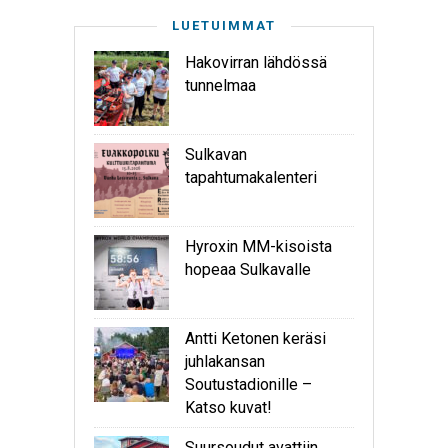
LUETUIMMAT
Hakovirran lähdössä
tunnelmaa
Sulkavan
tapahtumakalenteri
Hyroxin MM-kisoista
hopeaa Sulkavalle
Antti Ketonen keräsi
juhlakansan
Soutustadionille –
Katso kuvat!
Suursoudut avattiin