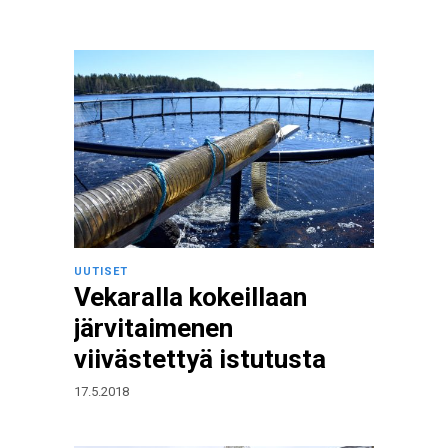
UUTISET
Vekaralla kokeillaan
järvitaimenen
viivästettyä istutusta
17.5.2018