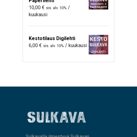
Paperilehti
10,00
€
/
sis. alv. 10%
kuukausi
Kestotilaus Digilehti
6,00
€
/ kuukausi
sis. alv. 10%
Sulkavalla ilmestyvä Sulkavan