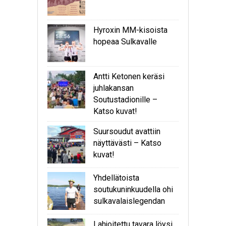
Hyroxin MM-kisoista
hopeaa Sulkavalle
Antti Ketonen keräsi
juhlakansan
Soutustadionille –
Katso kuvat!
Suursoudut avattiin
näyttävästi – Katso
kuvat!
Yhdellätoista
soutukuninkuudella ohi
sulkavalaislegendan
Lahjoitettu tavara löysi