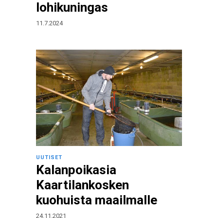
lohikuningas
11.7.2024
UUTISET
Kalanpoikasia
Kaartilankosken
kuohuista maailmalle
24.11.2021