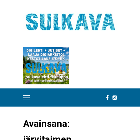
Avainsana:
järvitaimen