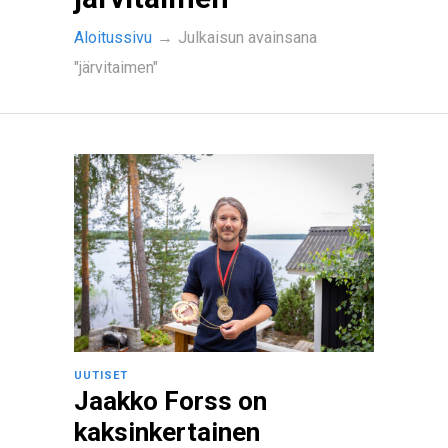
Aloitussivu
→
Julkaisun avainsana
"järvitaimen"
UUTISET
Jaakko Forss on
kaksinkertainen