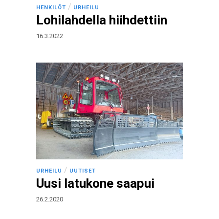
/
HENKILÖT
URHEILU
Lohilahdella hiihdettiin
16.3.2022
/
URHEILU
UUTISET
Uusi latukone saapui
26.2.2020