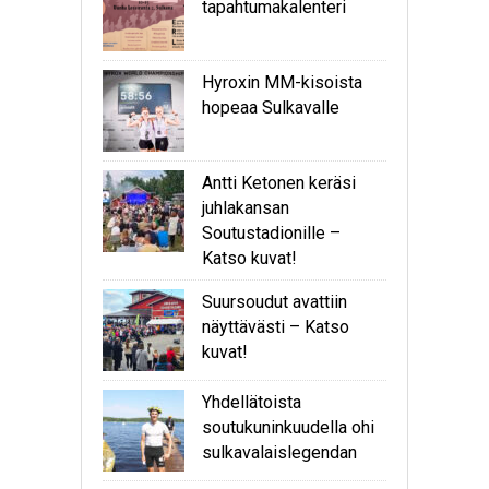
tapahtumakalenteri
Hyroxin MM-kisoista
hopeaa Sulkavalle
Antti Ketonen keräsi
juhlakansan
Soutustadionille –
Katso kuvat!
Suursoudut avattiin
näyttävästi – Katso
kuvat!
Yhdellätoista
soutukuninkuudella ohi
sulkavalaislegendan