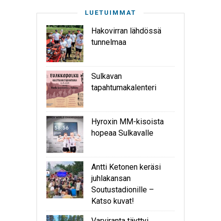
LUETUIMMAT
Hakovirran lähdössä
tunnelmaa
Sulkavan
tapahtumakalenteri
Hyroxin MM-kisoista
hopeaa Sulkavalle
Antti Ketonen keräsi
juhlakansan
Soutustadionille –
Katso kuvat!
Varviranta täyttyi