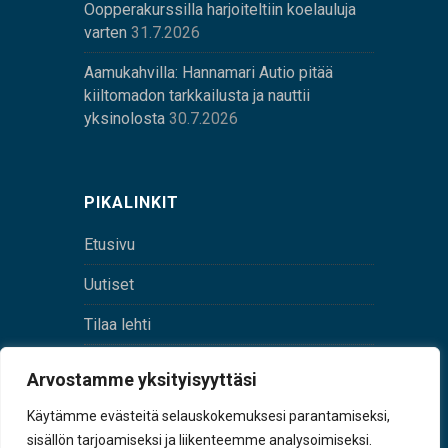
Oopperakurssilla harjoiteltiin koelauluja
varten
31.7.2026
Aamukahvilla: Hannamari Autio pitää
kiiltomadon tarkkailusta ja nauttii
yksinolosta
30.7.2026
PIKALINKIT
Etusivu
Uutiset
Tilaa lehti
Yhteystiedot
Arvostamme yksityisyyttäsi
Digilehti
Käytämme evästeitä selauskokemuksesi parantamiseksi,
sisällön tarjoamiseksi ja liikenteemme analysoimiseksi.