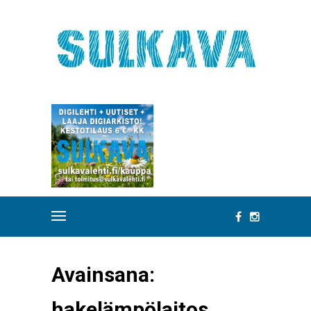
Avainsana:
hakelämpölaitos