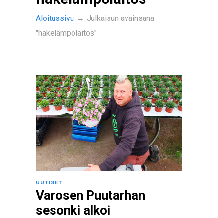
Aloitussivu
→
Julkaisun avainsana
"hakelämpölaitos"
UUTISET
Varosen Puutarhan
sesonki alkoi