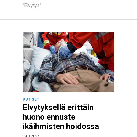
"Elvytys"
UUTISET
Elvytyksellä erittäin
huono ennuste
ikäihmisten hoidossa
14.3.2024