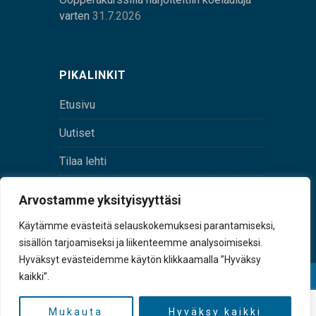
varten
31.7.2026
PIKALINKIT
Etusivu
Uutiset
Tilaa lehti
Yhteystiedot
Arvostamme yksityisyyttäsi
Digilehti
Käytämme evästeitä selauskokemuksesi parantamiseksi,
sisällön tarjoamiseksi ja liikenteemme analysoimiseksi.
Hyväksyt evästeidemme käytön klikkaamalla ”Hyväksy
kaikki”.
© Sulkava-lehti • Sulkavan Kotiseutulehti Oy • Y-
tunnus 0167229-8
Mukauta
Hyväksy kaikki