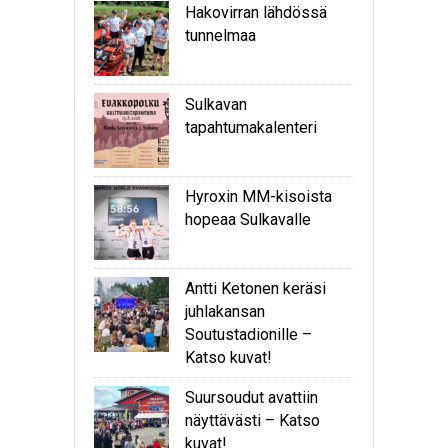
Hakovirran lähdössä
tunnelmaa
Sulkavan
tapahtumakalenteri
Hyroxin MM-kisoista
hopeaa Sulkavalle
Antti Ketonen keräsi
juhlakansan
Soutustadionille –
Katso kuvat!
Suursoudut avattiin
näyttävästi – Katso
kuvat!