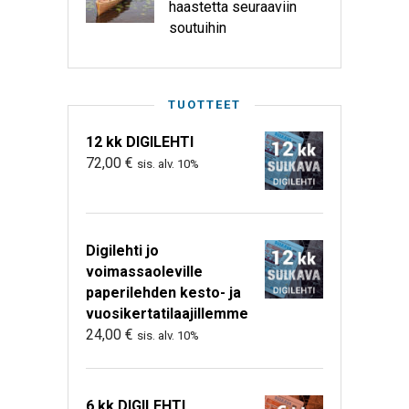
haastetta seuraaviin
soutuihin
TUOTTEET
12 kk DIGILEHTI
72,00
€
sis. alv. 10%
Digilehti jo
voimassaoleville
paperilehden kesto- ja
vuosikertatilaajillemme
24,00
€
sis. alv. 10%
6 kk DIGILEHTI