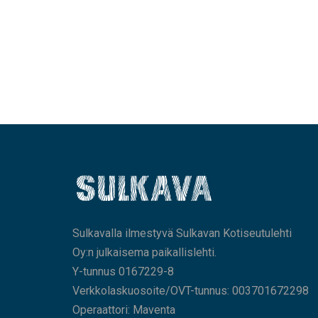
Sulkavalla ilmestyvä Sulkavan Kotiseutulehti
Oy:n julkaisema paikallislehti.
Y-tunnus 0167229-8
Verkkolaskuosoite/OVT-tunnus: 003701672298
Operaattori: Maventa