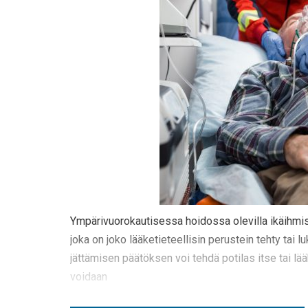
Ympärivuorokautisessa hoidossa olevilla ikäihmisi
joka on joko lääketieteellisin perustein tehty tai
jättämisen päätöksen voi tehdä potilas itse tai lää
voidaan