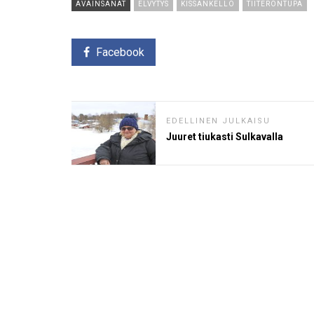
AVAINSANAT
ELVYTYS
KISSANKELLO
TIITERONTUPA
Facebook
EDELLINEN JULKAISU
Juuret tiukasti Sulkavalla