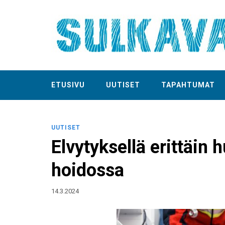
ETUSIVU
UUTISET
TAPAHTUMAT
UUTISET
Elvytyksellä erittäin
hoidossa
14.3.2024