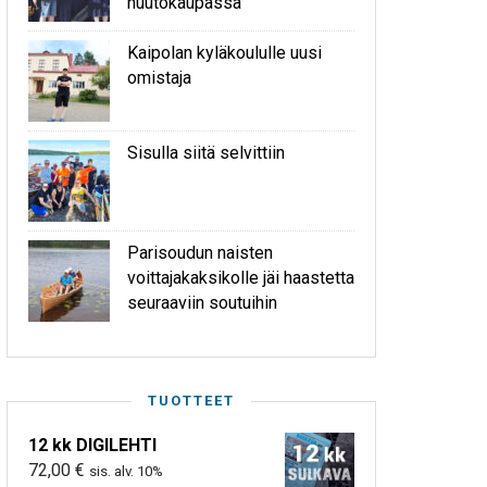
huutokaupassa
Kaipolan kyläkoululle uusi
omistaja
Sisulla siitä selvittiin
Parisoudun naisten
voittajakaksikolle jäi haastetta
seuraaviin soutuihin
TUOTTEET
12 kk DIGILEHTI
72,00
€
sis. alv. 10%