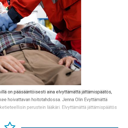
llä on pääsääntöisesti aina elvyttämättä jättämispäätös,
 lukee hoivattavan hoitotahdossa. Jenna Olin Evyttämättä
ketieteellisin perustein lääkäri. Elvyttämättä jättämispäätös