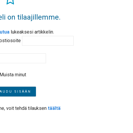
li on tilaajillemme.
autua
lukeaksesi artikkelin.
ostiosoite
Muista minut
me, voit tehdä tilauksen
täältä