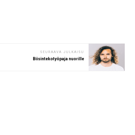
SEURAAVA JULKAISU
Biisintekotyöpaja nuorille