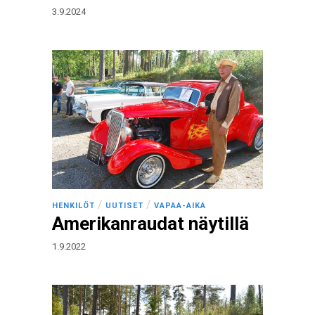
3.9.2024
/
/
HENKILÖT
UUTISET
VAPAA-AIKA
Amerikanraudat näytillä
1.9.2022