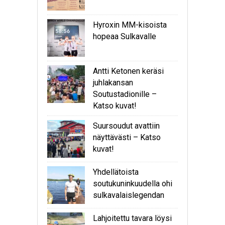
Hyroxin MM-kisoista
hopeaa Sulkavalle
Antti Ketonen keräsi
juhlakansan
Soutustadionille –
Katso kuvat!
Suursoudut avattiin
näyttävästi – Katso
kuvat!
Yhdellätoista
soutukuninkuudella ohi
sulkavalaislegendan
Lahjoitettu tavara löysi