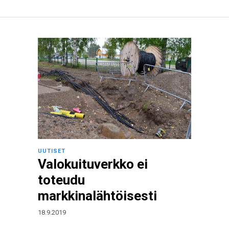
UUTISET
Valokuituverkko ei
toteudu
markkinalähtöisesti
18.9.2019