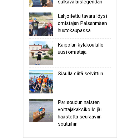
sulkavalaislegendan
Lahjoitettu tavara löysi
omistajan Palsanmäen
huutokaupassa
Kaipolan kyläkoululle
uusi omistaja
Sisulla siitä selvittiin
Parisoudun naisten
voittajakaksikolle jäi
haastetta seuraaviin
soutuihin