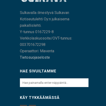
Sulkavalla ilmestyvä Sulkavan
Kotiseutulehti Oy:n julkaisema
paikallislehti.
Y-tunnus 0167229-8
Verkkolaskuosoite/OVT-tunnus:
003701672298
Operaattori: Maventa
Tietosuojaseloste
HAE SIVUILTAMME
KÄY TYKKÄÄMÄSSÄ