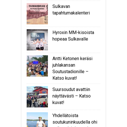
Sulkavan
tapahtumakalenteri
Hyroxin MM-kisoista
hopeaa Sulkavalle
Antti Ketonen keräsi
juhlakansan
Soutustadionille –
Katso kuvat!
Suursoudut avattiin
näyttävästi – Katso
kuvat!
Yhdellätoista
soutukuninkuudella ohi