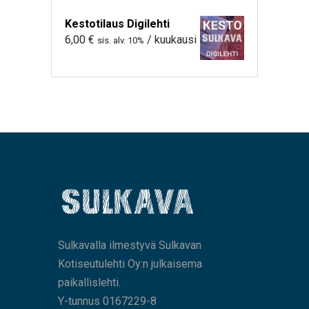
Kestotilaus Digilehti
6,00
€
/ kuukausi
sis. alv. 10%
Sulkavalla ilmestyvä Sulkavan
Kotiseutulehti Oy:n julkaisema
paikallislehti.
Y-tunnus 0167229-8