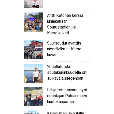
Antti Ketonen keräsi
juhlakansan
Soutustadionille –
Katso kuvat!
Suursoudut avattiin
näyttävästi – Katso
kuvat!
Yhdellätoista
soutukuninkuudella ohi
sulkavalaislegendan
Lahjoitettu tavara löysi
omistajan Palsanmäen
huutokaupassa
Kaipolan kyläkoululle