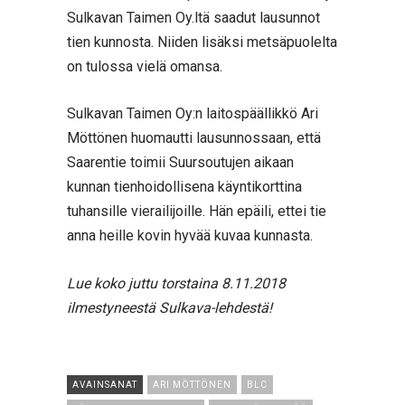
Sulkavan Taimen Oy.ltä saadut lausunnot
tien kunnosta. Niiden lisäksi metsäpuolelta
on tulossa vielä omansa.
Sulkavan Taimen Oy:n laitospäällikkö Ari
Möttönen huomautti lausunnossaan, että
Saarentie toimii Suursoutujen aikaan
kunnan tienhoidollisena käyntikorttina
tuhansille vierailijoille. Hän epäili, ettei tie
anna heille kovin hyvää kuvaa kunnasta.
Lue koko juttu torstaina 8.11.2018
ilmestyneestä Sulkava-lehdestä!
AVAINSANAT
ARI MÖTTÖNEN
BLC