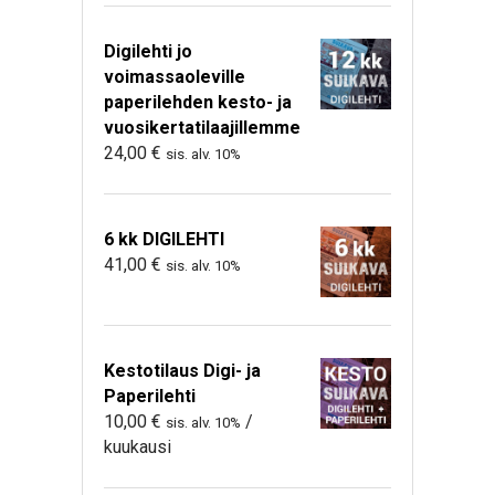
Digilehti jo
voimassaoleville
paperilehden kesto- ja
vuosikertatilaajillemme
24,00
€
sis. alv. 10%
6 kk DIGILEHTI
41,00
€
sis. alv. 10%
Kestotilaus Digi- ja
Paperilehti
10,00
€
/
sis. alv. 10%
kuukausi