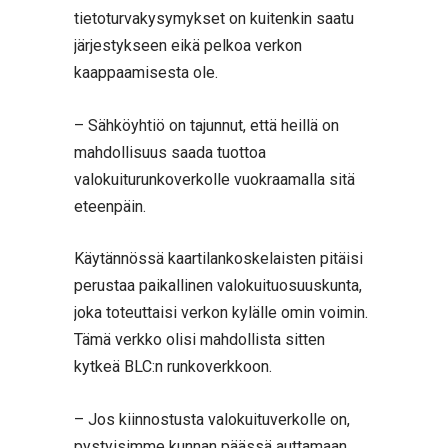
tietoturvakysymykset on kuitenkin saatu
järjestykseen eikä pelkoa verkon
kaappaamisesta ole.
– Sähköyhtiö on tajunnut, että heillä on
mahdollisuus saada tuottoa
valokuiturunkoverkolle vuokraamalla sitä
eteenpäin.
Käytännössä kaartilankoskelaisten pitäisi
perustaa paikallinen valokuituosuuskunta,
joka toteuttaisi verkon kylälle omin voimin.
Tämä verkko olisi mahdollista sitten
kytkeä BLC:n runkoverkkoon.
– Jos kiinnostusta valokuituverkolle on,
pystyisimme kunnan päässä auttamaan,