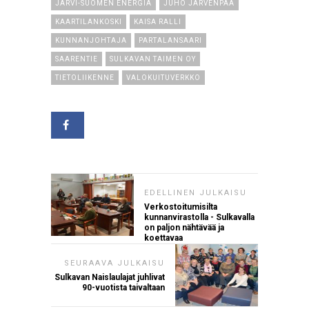
JÄRVI-SUOMEN ENERGIA
JUHO JÄRVENPÄÄ
KAARTILANKOSKI
KAISA RALLI
KUNNANJOHTAJA
PARTALANSAARI
SAARENTIE
SULKAVAN TAIMEN OY
TIETOLIIKENNE
VALOKUITUVERKKO
EDELLINEN JULKAISU
Verkostoitumisilta
kunnanvirastolla - Sulkavalla
on paljon nähtävää ja
koettavaa
SEURAAVA JULKAISU
Sulkavan Naislaulajat juhlivat
90-vuotista taivaltaan