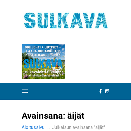
Avainsana:
äijät
Aloitussivu
→
Julkaisun avainsana "äijät"