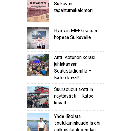
Sulkavan
tapahtumakalenteri
Hyroxin MM-kisoista
hopeaa Sulkavalle
Antti Ketonen keräsi
juhlakansan
Soutustadionille –
Katso kuvat!
Suursoudut avattiin
näyttävästi – Katso
kuvat!
Yhdellätoista
soutukuninkuudella ohi
sulkavalaislegendan