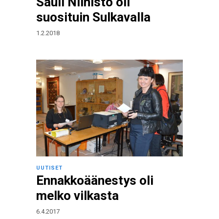
Sauli Niinistö oli
suosituin Sulkavalla
1.2.2018
UUTISET
Ennakkoäänestys oli
melko vilkasta
6.4.2017