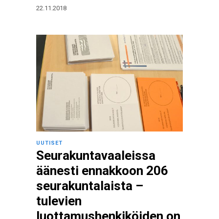
22.11.2018
UUTISET
Seurakuntavaaleissa
äänesti ennakkoon 206
seurakuntalaista –
tulevien
luottamushenkiköiden on