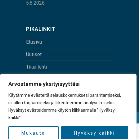
5.8.2026
PIKALINKIT
Etusivu
Uutiset
Tilaa lehti
Yhteystiedot
Arvostamme yksityisyyttäsi
Digilehti
Käytämme evästeitä selauskokemuksesi parantamiseksi,
sisällön tarjoamiseksi ja liikenteemme analysoimiseksi.
Hyväksyt evästeidemme käytön klikkaamalla ”Hyväksy
kaikki”.
© Sulkava-lehti • Sulkavan Kotiseutulehti Oy • Y-
tunnus 0167229-8
Mukauta
Hyväksy kaikki