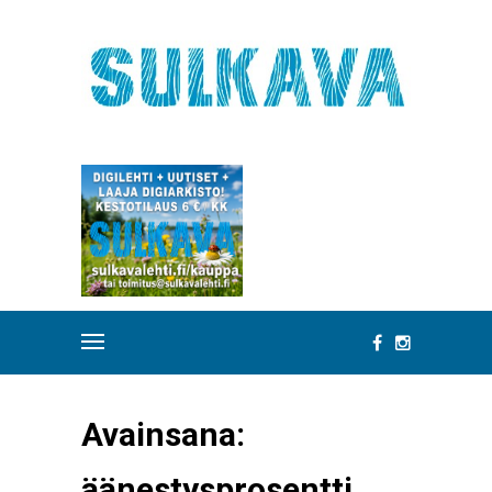
Avainsana:
äänestysprosentti