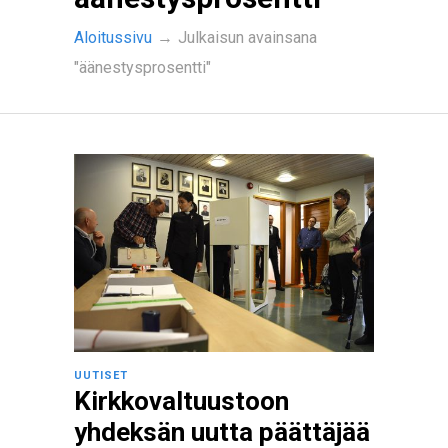
Aloitussivu
→
Julkaisun avainsana
"äänestysprosentti"
UUTISET
Kirkkovaltuustoon
yhdeksän uutta päättäjää