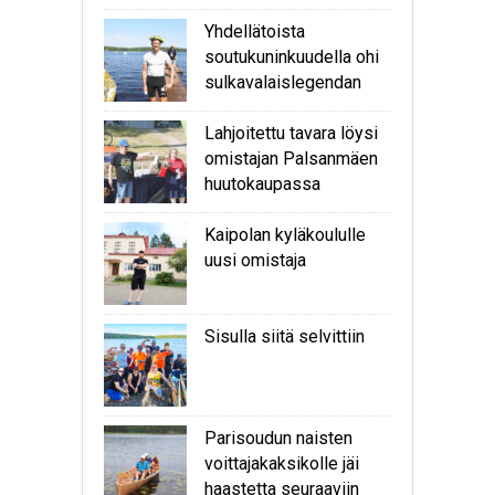
Yhdellätoista
soutukuninkuudella ohi
sulkavalaislegendan
Lahjoitettu tavara löysi
omistajan Palsanmäen
huutokaupassa
Kaipolan kyläkoululle
uusi omistaja
Sisulla siitä selvittiin
Parisoudun naisten
voittajakaksikolle jäi
haastetta seuraaviin