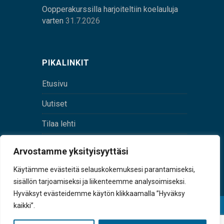
Oopperakurssilla harjoiteltiin koelauluja
varten
31.7.2026
PIKALINKIT
Etusivu
Uutiset
Tilaa lehti
Yhteystiedot
Arvostamme yksityisyyttäsi
Digilehti
Käytämme evästeitä selauskokemuksesi parantamiseksi,
sisällön tarjoamiseksi ja liikenteemme analysoimiseksi.
Hyväksyt evästeidemme käytön klikkaamalla ”Hyväksy
kaikki”.
© Sulkava-lehti • Sulkavan Kotiseutulehti Oy • Y-
tunnus 0167229-8