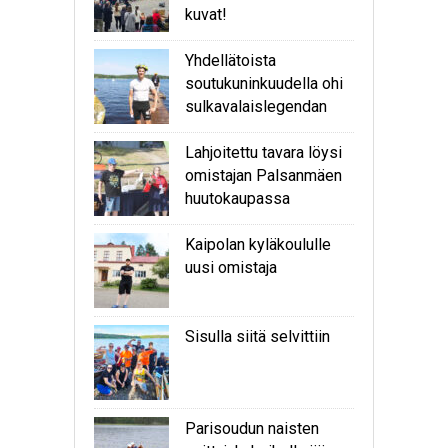
kuvat!
Yhdellätoista
soutukuninkuudella ohi
sulkavalaislegendan
Lahjoitettu tavara löysi
omistajan Palsanmäen
huutokaupassa
Kaipolan kyläkoululle
uusi omistaja
Sisulla siitä selvittiin
Parisoudun naisten