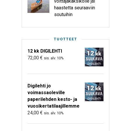
voittajakaksikolle jäi
haastetta seuraaviin
soutuihin
TUOTTEET
12 kk DIGILEHTI
72,00
€
sis. alv. 10%
Digilehti jo
voimassaoleville
paperilehden kesto- ja
vuosikertatilaajillemme
24,00
€
sis. alv. 10%