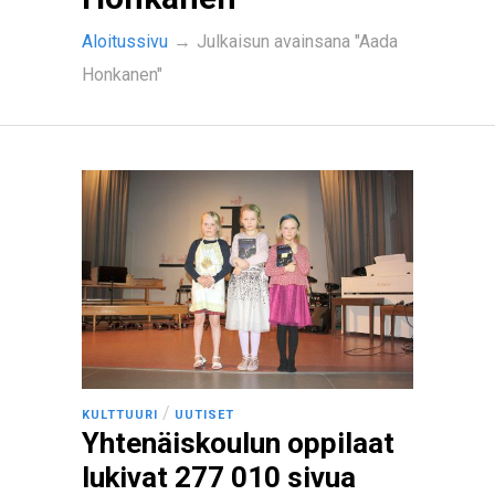
Aloitussivu
→
Julkaisun avainsana "Aada
Honkanen"
/
KULTTUURI
UUTISET
Yhtenäiskoulun oppilaat
lukivat 277 010 sivua