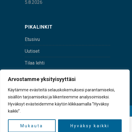
5.8.2026
PIKALINKIT
Etusivu
Uutiset
Tilaa lehti
Yhteystiedot
Arvostamme yksityisyyttäsi
Digilehti
Käytämme evästeitä selauskokemuksesi parantamiseksi,
sisällön tarjoamiseksi ja liikenteemme analysoimiseksi.
Hyväksyt evästeidemme käytön klikkaamalla ”Hyväksy
kaikki”.
© Sulkava-lehti • Sulkavan Kotiseutulehti Oy • Y-
tunnus 0167229-8
Mukauta
Hyväksy kaikki
TAKAISIN YLÖS