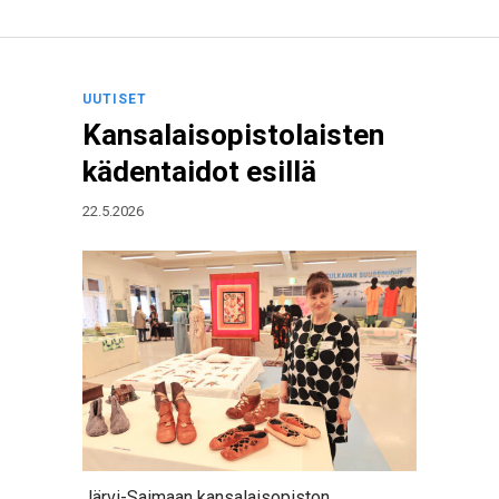
UUTISET
Kansalaisopistolaisten
kädentaidot esillä
22.5.2026
Järvi-Saimaan kansalaisopiston