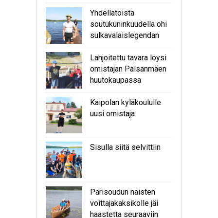
Yhdellätoista
soutukuninkuudella ohi
sulkavalaislegendan
Lahjoitettu tavara löysi
omistajan Palsanmäen
huutokaupassa
Kaipolan kyläkoululle
uusi omistaja
Sisulla siitä selvittiin
Parisoudun naisten
voittajakaksikolle jäi
haastetta seuraaviin