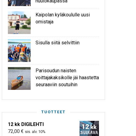
huutokaupassa
Kaipolan kyläkoululle uusi
omistaja
Sisulla siitä selvittiin
Parisoudun naisten
voittajakaksikolle jäi haastetta
seuraaviin soutuihin
TUOTTEET
12 kk DIGILEHTI
72,00
€
sis. alv. 10%