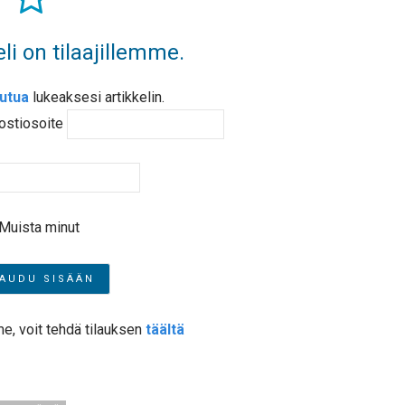
li on tilaajillemme.
autua
lukeaksesi artikkelin.
ostiosoite
Muista minut
me, voit tehdä tilauksen
täältä