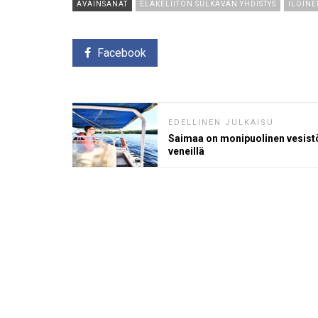
AVAINSANAT
ELÄKELIITON SULKAVAN YHDISTYS
ILOINE
Facebook
EDELLINEN JULKAISU
Saimaa on monipuolinen vesist
veneillä