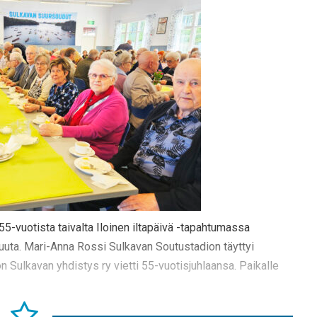
 55-vuotista taivalta Iloinen iltapäivä -tapahtumassa
uuta. Mari-Anna Rossi Sulkavan Soutustadion täyttyi
on Sulkavan yhdistys ry vietti 55-vuotisjuhlaansa. Paikalle