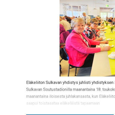
Eläkeliiton Sulkavan yhdistys juhlisti yhdistyksen
Sulkavan Soutustadionilla maanantaina 18. toukok
maanantaina iloisesta juhlakansasta, kun Eläkeliit
saapui toistasataa eläkeläistä tapaamaan