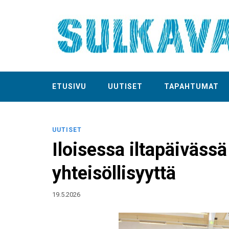
ETUSIVU
UUTISET
TAPAHTUMAT
UUTISET
Iloisessa iltapäivässä 
yhteisöllisyyttä
19.5.2026