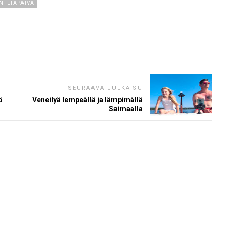
N ILTAPÄIVÄ
SEURAAVA JULKAISU
ö
Veneilyä lempeällä ja lämpimällä
Saimaalla