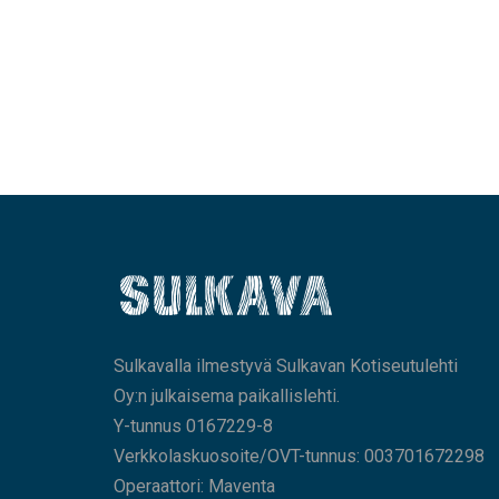
Sulkavalla ilmestyvä Sulkavan Kotiseutulehti
Oy:n julkaisema paikallislehti.
Y-tunnus 0167229-8
Verkkolaskuosoite/OVT-tunnus: 003701672298
Operaattori: Maventa