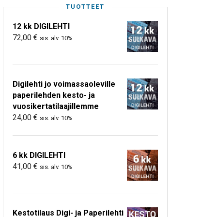
TUOTTEET
12 kk DIGILEHTI
72,00
€
sis. alv. 10%
Digilehti jo voimassaoleville
paperilehden kesto- ja
vuosikertatilaajillemme
24,00
€
sis. alv. 10%
6 kk DIGILEHTI
41,00
€
sis. alv. 10%
Kestotilaus Digi- ja Paperilehti