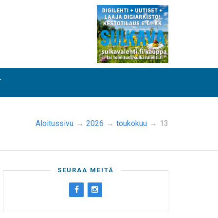
T
Aloitussivu
→
2026
→
toukokuu
→
13
SEURAA MEITÄ