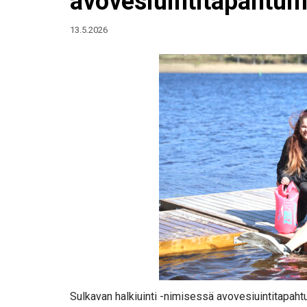
avovesiuintitapahtu
13.5.2026
Sulkavan halkiuinti -nimisessä avovesiuintitapahtu