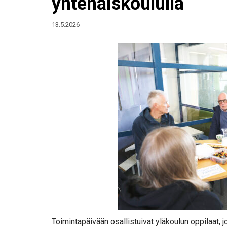
yhtenäiskoululla
13.5.2026
Toimintapäivään osallistuivat yläkoulun oppilaat, jotk