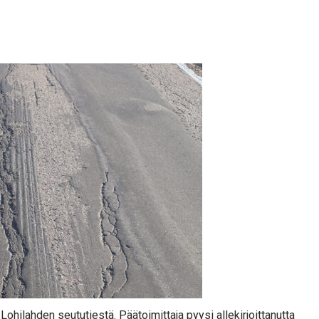
 Lohilahden seututiestä. Päätoimittaja pyysi allekirjoittanutta