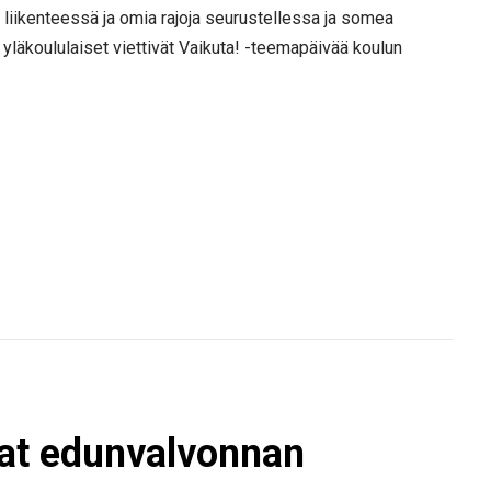
 liikenteessä ja omia rajoja seurustellessa ja somea
yläkoululaiset viettivät Vaikuta! -teemapäivää koulun
vat edunvalvonnan